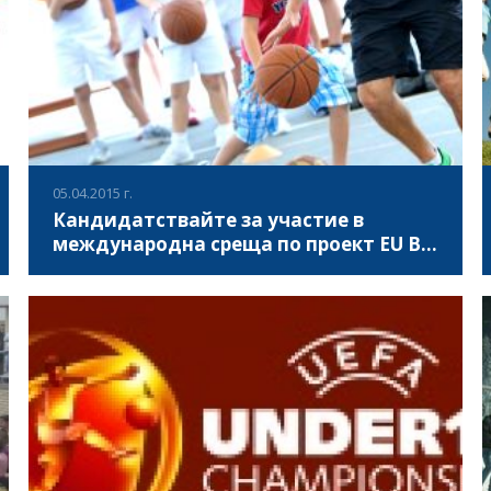
05.04.2015 г.
Кандидатствайте за участие в
международна среща по проект EU Be
Active!
„Асоциация за развитие на българския спорт” е
партньор в проект EU Be Active! (EUBA) – ЕС Бъди
активен! по програма «Еразъм+» - Стратегически
партньорства в сферата на спорта. Съвместно със
сродни организации от Турция, Испания, Полша, Литва
ВИЖ ПОВЕЧЕ
и Латвия, с редица мероприятия ще работим за
прилагането на Насоките на ЕС за физическа активност.
- Настоящия проект има за цел да спомогне за: *
Спортните организации да са в състояние да
предоставят дейности и събития, атрактивни за всички