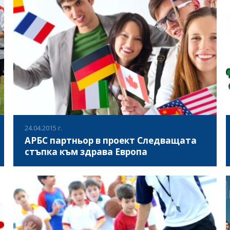
използване на образование чрез спорт в работата с
младежи" по програма Еразъм +.
ВИЖ ПОВЕЧЕ
24.04.2015 г.
АРБС партньор в проект Следващата
стъпка към здрава Европа
"Следващата стъпка към здрава Европа" е младежки
обмен в рамките на програма "Еразъм +". Проектът ще
се реализира през есента на 2015 г. в Закопане.
ВИЖ ПОВЕЧЕ