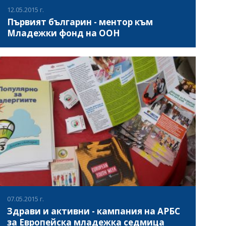
12.05.2015 г.
Първият българин - ментор към
Младежки фонд на ООН
България бе избрана за първи път в лицето на Йоанна
Дочевска, председател на „Асоциация за развитие на
българския спорт” за участие в менторската програма
към Младежки фонд на Организация на обединените
нации (ООН).
ВИЖ ПОВЕЧЕ
07.05.2015 г.
Здрави и активни - кампания на АРБС
за Европейска младежка седмица