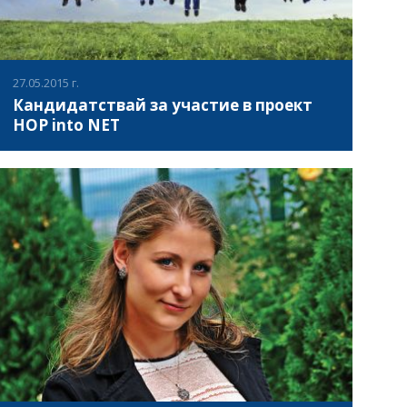
lengvosios atletikos sporto klubas".
27.05.2015 г.
Кандидатствай за участие в проект
HOP into NET
"HOP into NET" е обучителен курс по програма
"Еразъм+", който ще се проведе през юли 2015 г. в
Ополе, Полша.
ВИЖ ПОВЕЧЕ