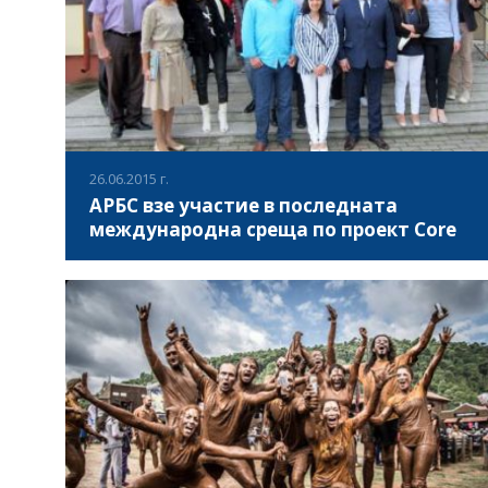
26.06.2015 г.
АРБС взе участие в последната
международна среща по проект Core
В периода 20-25 Юни 2015г. в Литва се проведе
последната специализирана международна среща с
представители на партньорските организации по
проект “Core” от България, Великобритания, Италия,
Латвия, Литва, Румъния и Турция.
ВИЖ ПОВЕЧЕ