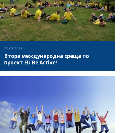
22.06.2015 г.
Втора международна среща по
проект EU Be Active!
В периода 15-ти и 20-ти юни 2015 г. в красивият град
Биржей, Литва се проведе втората среща по проект „EU
be Active” (EUBA) – ЕС Бъди активен!, която беше
насочена към младежи на възраст 11-15 години.
Проекта е ко-финансиран по програмата „Еразъм +“ -
ВИЖ ПОВЕЧЕ
Стратегически партньорства в сферата на спорта на
Европейската комисия и е на обща стойност 78 630
евро. В срещата взеха участие партньорските
организации от Полша, Испания, Латвия, Литва, Турция
и България. Координатор на проект 556927-EPP-1-2014-1-
LT-SPO-SCP “EU Be Active” е лекоатлетически клуб "Birzu