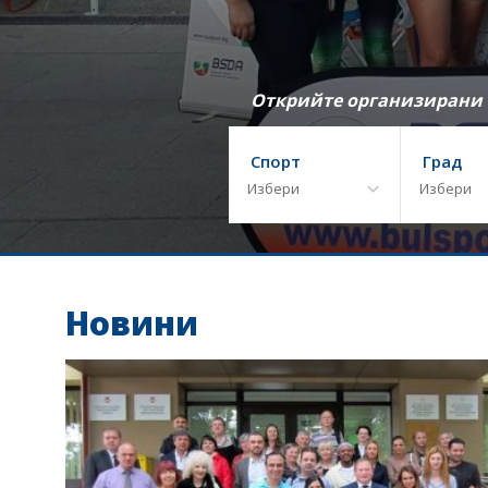
Открийте организирани т
Спорт
Град
Новини