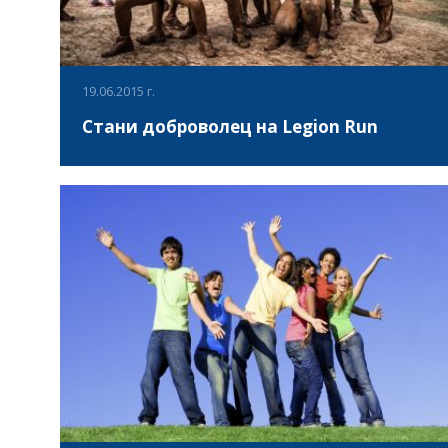
19.06.2015 г.
Стани доброволец на Legion Run
- Стани доброволец на Legion Run на 29 август 2015.
Пълна информация за събитието, в което бихме желали
да ви поканим да участвате е налична тук:
www.legionrun.bg и https://www.facebook.com/events
/499141926909721/ - В събитието са включени следните
ВИЖ ПОВЕЧЕ
мероприятия: 1. Поход, който е основната част от
събитието включва: Несъстезателно 5 километрово
трасе с най-малко 18 вълнуващи препятствия от кал,
огън, вода, бодлива тел 2. Фестивал с музика,
състезания, игри, храни и напитки, които са достъпни за
участници и зрители от всички възрасти. Събитието ще
се проведе в София на 29 август 2015 г. Мястото на
събитието ще бъде на не повече от 20 километра от
центъра на града.