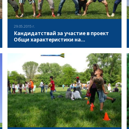
29.05.2015 г.
Кандидатствай за участие в проект
Общи характеристики на
европейските култури
"Асоциация за развитие на българския спорт" е
партньор в проект "Общи характеристики на
европейските култури", финансиран в рамките на
програма "Еразъм+".
ВИЖ ПОВЕЧЕ