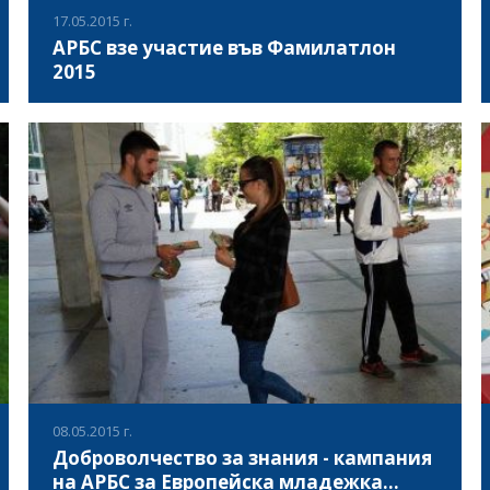
17.05.2015 г.
АРБС взе участие във Фамилатлон
2015
На 17 май Голямата поляна в Южния парк се превърна в
арена за изява на 30 клуба за спорт и свободно време,
които дадоха възможност на близо 4000 деца и
родители да експериментират с нови преживявания и
да изберат своя спорт или любимо занимание за
ВИЖ ПОВЕЧЕ
свободното време.
08.05.2015 г.
Доброволчество за знания - кампания
на АРБС за Европейска младежка