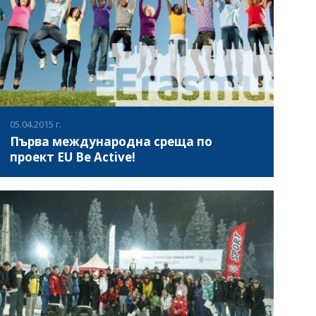
трето Народно събрание.
05.04.2015 г.
Първа международна среща по
проект EU Be Active!
В периода 31.03 - 03.04.2015г в красивият Литовски град
Биржей се проведе първата международна среща по
проект EU Be Active! (EUBA) – ЕС Бъди активен! по
програма "Еразъм+" - Стратегически партньорства в
сферата на спорта. В срещата взеха участие
ВИЖ ПОВЕЧЕ
специалисти от Полша, Испания, Латвия, Литва, Турция
и България. Проекта е ко-финансиран от ЕК и е на обща
стойност 78 630 евро. Един от най-важните аспекти на
този проект е спортните организации, в
сътрудничество с училищата и местните