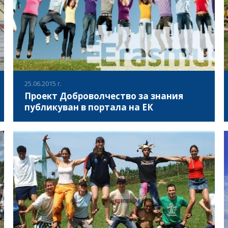
25.06.2015 г.
Проект Доброволчество за знания
публикуван в портала на ЕК
В портала на Европейската комисия, предназначен за
популяризиране на проектите, финанирани по
различни програми, бе публикувана информация за
проект "Доброволчество за знания", който "Асоциация
за развитие на българския спорт" реализира през 2015
ВИЖ ПОВЕЧЕ
година.