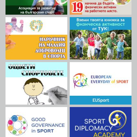
участие представители на
промяна и да подсили
Асоциация за развитие на
маргинализираните
българския спорт (АРБС),
общности чрез по-добър
която е партньор по проекта
достъп до спорт.
от България, заедно с
Осъзнавайки, че спортът е
представители на
много повече от физическа
организации от Албания и
активност, проект EGSID го
Испания.
разглежда като мощен
инструмент за насърчаване
на социалното включване,
укрепване на здравето и
повишаване на цялостното
благосъстояние.