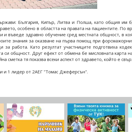
ържави: България, Кипър, Литва и Полша, като общия им 
равето, особено в областта на правата на пациентите. По вр
ди и въведе здравно обучение сред местната общност, в коя
воите знания за оказване на първа помощ при форсмажорни 
 за работа. Като резултат участниците подготвиха кодек
а си общност. Друг ефект от обмена бе мисловната карта на 
на сметка тя показва всеки аспект от здравето, който е свър
и и 1 лидер от 2АЕГ "Томас Джеферсън".