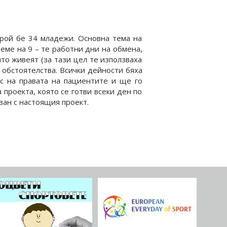
брой бе 34 младежи. Основна тема на
еме на 9 – те работни дни на обмена,
то живеят (за тази цел те използваха
обстоятелства. Всички дейности бяха
с на правата на пациентите и ще го
проекта, която се готви всеки ден по
зан с настоящия проект.