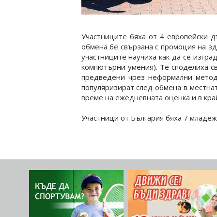
Участниците бяха от 4 европейски д
обмена бе свързана с промоция на зд
участниците научиха как да се изгра
компютърни умения). Те споделиха с
предведени чрез неформални методи
популяризират след обмена в местнат
време на ежедневната оценка и в край
Участници от България бяха 7 младеж