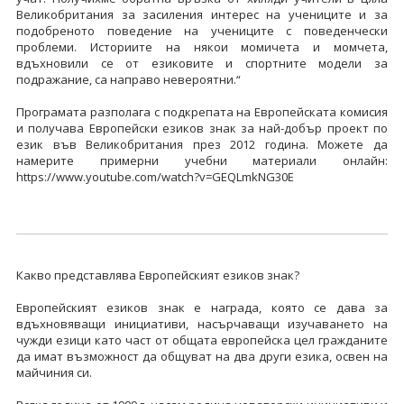
Великобритания за засиления интерес на учениците и за
подобреното поведение на учениците с поведенчески
проблеми. Историите на някои момичета и момчета,
вдъхновили се от езиковите и спортните модели за
подражание, са направо невероятни.“
Програмата разполага с подкрепата на Европейската комисия
и получава Европейски езиков знак за най-добър проект по
език във Великобритания през 2012 година. Можете да
намерите примерни учебни материали онлайн:
https://www.youtube.com/watch?v=GEQLmkNG30E
Какво представлява Европейският езиков знак?
Европейският езиков знак е награда, която се дава за
вдъхновяващи инициативи, насърчаващи изучаването на
чужди езици като част от общата европейска цел гражданите
да имат възможност да общуват на два други езика, освен на
майчиния си.