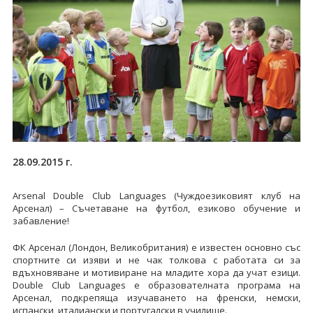
28.09.2015 г.
Arsenal Double Club Languages (Чуждоезиковият клуб на
Арсенал) – Съчетаване на футбол, езиково обучение и
забавление!
ФК Арсенал (Лондон, Великобритания) е известен основно със
спортните си изяви и не чак толкова с работата си за
вдъхновяване и мотивиране на младите хора да учат езици.
Double Club Languages е образователната програма на
Арсенал, подкрепяща изучаването на френски, немски,
испански, италиански и португалски в училище.