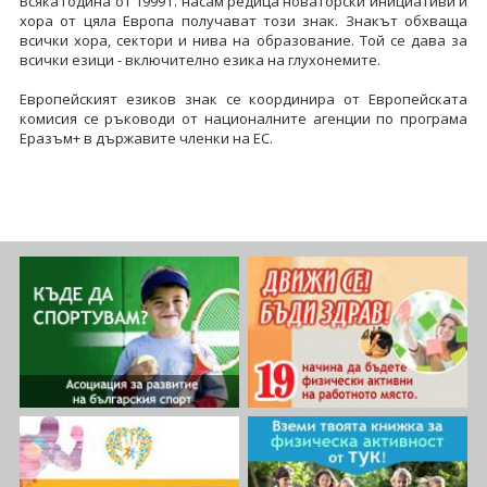
Всяка година от 1999 г. насам редица новаторски инициативи и
хора от цяла Европа получават този знак. Знакът обхваща
всички хора, сектори и нива на образование. Той се дава за
всички езици - включително езика на глухонемите.
Европейският езиков знак се координира от Европейската
комисия се ръководи от националните агенции по програма
Еразъм+ в държавите членки на ЕС.