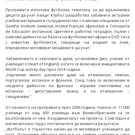
Програмата използва футболна тематика, за да вдъхновява
децата да учат езици. Клубът разработва забавни и актуални
учебни материали в сътрудничество с езикови специалисти от
Goethe Institute (немски), Institut Français (френски) и Consejería
de Educación (испански). Цветните работни тетрадки, пълни с
езикови дейности на базата на футболни метафори и DVD-тата
с известни футболисти, говорещи на родния си език,
определено мотивират младежите да учат.
Забавлението е ключовата дума, установява Джо, ученик от
училището Heart of England, когато се включва в инициативата
World Cup activity day през 2014 година:
„Научихме много различни думи на италиански, немски,
португалски, испански и френски. След това се включихме в
следните дейности: на френски - играхме пантомима, на
испански – дегустирахме храна, а на италиански –
танцувахме.“
От началото на програмата през 2006 година, повече от 11 000
ученици от над 400 училища във Великобритания са се
възползвали от нея. Координаторът на проекта, Стив Идън е
изключително горд с постигнатите до момента резултати:
„Футболът е страхотен начин да се мотивират учениците да
учат. Получихме обратна връзка от хиляди учители в цяла