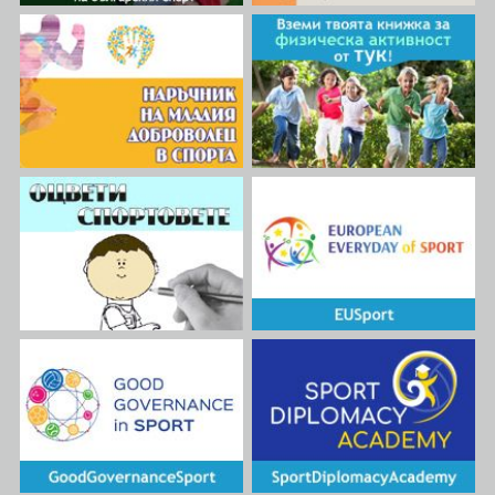
специалисти. Ще бъдат
реализирани обучителни
модули както на самите
младежи, които ще бъдат
обхванати в проекта, така и
на фитнес и спортни
специалисти, които ще
подчертаят негативните
влияния на веществата,
признати за допинг. Ще бъде
създадена мобилна
апликация, в която ще бъдат
включени здравословните
фитнес центрове и експерти,
отдали се на идеята за „чист”
спорт.