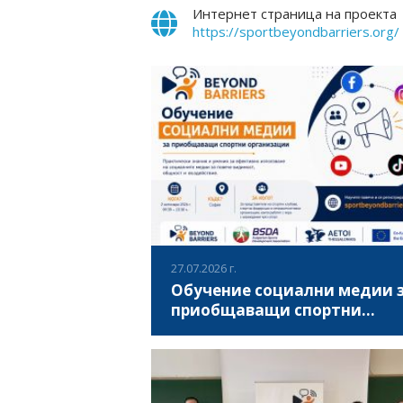
Интернет страница на проекта
https://sportbeyondbarriers.org/
27.07.2026 г.
Обучение социални медии 
приобщаващи спортни
организации
Искате повече хора да научават за
дейността на Вашата организация? Искат
изградите активна онлайн общност, да
достигате до повече участници, партньо