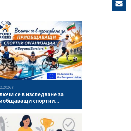
2.2026 г.
лючи се в изследване за
иобщаващи спортни
ганизации #BeyondBarriers
циация за развитие на българския спорт
и спортни организации, работещи с хора
вреждания, да се включат в национално
айн изследване в рамките на проекта