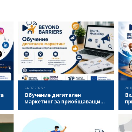
24.07.2026 г.
20.0
за
Обучение дигитален
Вк
маркетинг за приобщаващи
пр
спортни организации
ор
Искате повече хора да научават за
Асо
е да
дейността на Вашата организация? Искате да
кан
достигате до повече участници, партньори,
с у
ри,
доброволци и местни общности, но не сте
онл