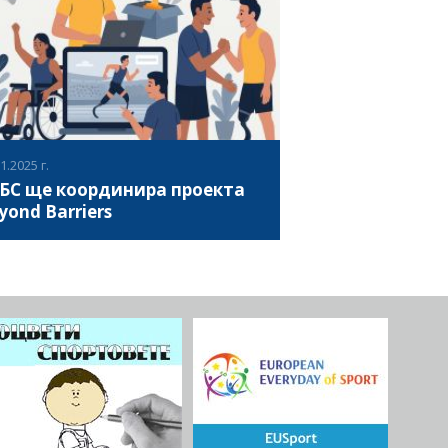
ond Barriers – „Отвъд бариерите: да
ВИЖ ПОВЕЧЕ
равим приобщаващия спорт видим“,
инансиран от програма „Еразъм+“ на
опейския съюз.
1.2025 г.
БС ще координира проекта
yond Barriers
ект Beyond Barriers, съфинансиран по
грама „Еразъм+“ на Европейския съюз,
 за цел да засили капацитета, видимостта
риобщаването на спортните
анизации, които работят с хора с
ВИЖ ПОВЕЧЕ
еждания. Той подчертава, че въпреки
редъка през последните години, спортът
хора с увреждания в Европа все още
ада от ограничена видимост, липса на
ийно представяне, ограничен достъп до