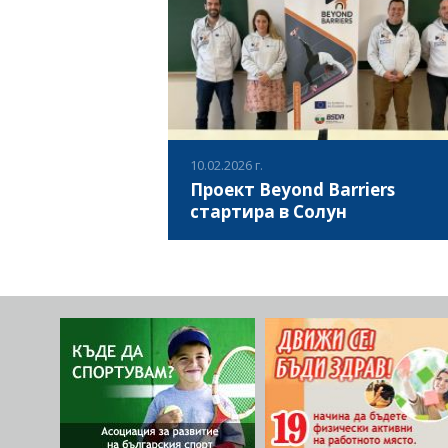
доброволци и местни общности, но не с
ВИЖ ПОВЕЧЕ
сигурни как да използвате ефективно
социалните медии? Проект Beyond Barriers
предоставя безплатна възможност за
обучение, насочено към приобщаващи
спортни организации, които работят с хо
увреждания чрез спорт.
10.02.2026 г.
Проект Beyond Barriers
стартира в Солун
На 9 февруари 2026 г., съфинансираният 
програма Еразъм+ Спорт проект Beyond
Barriers: Making Inclusive Sports Visible,
официално стартира с международна пъ
среща в Солун, Гърция, чиито домакин б
ВИЖ ПОВЕЧЕ
AETOI Thessalonikis. Срещата постави
началото на една европейска инициатив
насочена към повишаване на видимостт
капацитета и приобщаването на спортни
организации, които работят с хора с