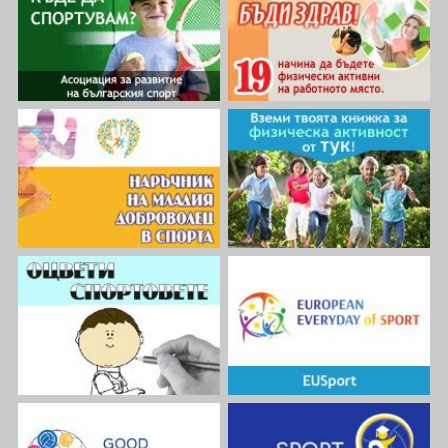
които бе предоставена
и отборен дух) има за цел да
подробна информация
насърчи включването и
относно възможностите,
достъпността в спорта, като
които предлага спортното
обърне специално
направление на програма
внимание на хората с
„Еразъм+“ за насърчаване на
интелектуални затруднения.
спорта и физическата
Проектът има за цел да
активност на местно,
насърчи междукултурното
регионално и национално
сътрудничество и обмена на
ниво. Събитието събра 500
идеи в сферата на
спортни експерти и бе
приобщаващия спорт. Чрез
открито от Глен Микалеф –
различни дейности, като
Европейски комисар по
обучения за изграждане на
междугенерационна
капацитет, насочени към
справедливост, младеж,
треньори и спортни
култура и спорт: „Спортът е
администратори, проектът се
стълб на приобщаването в
фокусира върху
нашите общества и
приобщаващи спортни
демокрации, като движи
практики, адаптирана
положителната промяна към
физическа активност и спорт
по-добро.
и стратегии за ангажиране
на общността.