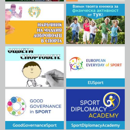
проекта за България, взеха
участие Йоанна Дочевска –
председател на
организацията и Константин
Занков – член на УС на
АРБС.