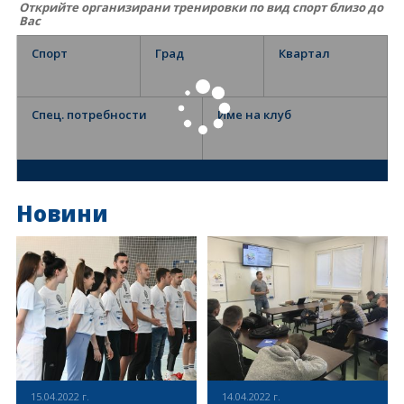
Открийте организирани тренировки по вид спорт близо до
Вас
Спорт
Град
Квартал
Спец. потребности
Име на клуб
Новини
15.04.2022 г.
14.04.2022 г.