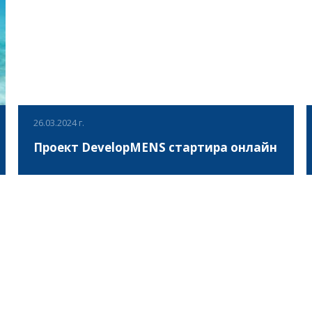
26.03.2024 г.
Проект DevelopMENS стартира онлайн
На 26 март 2024 се проведе първата среща в рамките
на проект DevelopMENS: Личностно и социално
развитие на младите хора чрез теорията за
самоопределение, критичното мислене и медийната
грамотност е транснационален проект, който събра
ВИЖ ПОВЕЧЕ
партньорите от 6 различни държави - Италия (Л'ОРМА -
координатор), Хърватия (Вере Монтис), България
(Асоциация за развитие на българския спорт) и
партньорски държави от Западните Балкани: Босна и
Херцеговина (БРАВО), Албания (Ню Вижън) и Косово