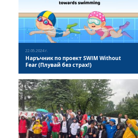
22.05.2024 г.
Наръчник по проект SWIM Without
Fear (Плувай без страх!)
Наръчникът по проект SWIM Without Fear (Плувай без
страх!) е трансформиращо ръководство, което има за
цел да помогне на родителите да подкрепят децата си
при преодоляването на страха от водата и
овладяването на основното умение да плуват. Издаден
ВИЖ ПОВЕЧЕ
като част от инициативата, съ-финансирана по
програма Еразъм+, този наръчник предоставя
практически насоки, съвети за безопасност и подход
„стъпка по стъпка“ към изграждането на малките плувци.