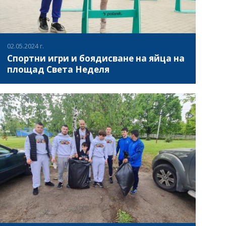
футболисти в България, Италия и Словения.
02.05.2024 г.
Спортни игри и боядисване на яйца на
площад Света Неделя
На 02.05.2024г., Велики четвъртък от 11.00ч. до 12.30ч. на
площад „Света Неделя“ се проведе традиционното
боядисване на великденски яйца и спортни игри, в
което се включиха деца от столичните детски градини.
В 12.30 потегли празнична лития с деца, носещи икони
ВИЖ ПОВЕЧЕ
и кошнички с боядисани яйца, водени от
свещенослужители на Софийска света митрополия.
Водещ на събитието беше Надежда Панайотова,
дублиращ глас на едни от най-любимите анимационни
герои на Дисни на български език – Елза.