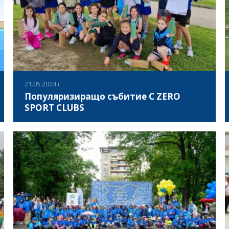
21.05.2024 г.
Популяризиращо събитие C ZERO
SPORT CLUBS
На 21 май 2024 г., бе проведено събитие в рамките на
инициативата "Carbon Neutral Sports Clubs Network – C
ZERO SPORT CLUBS". Проекта има за цел да насърчи
малките европейски спортни клубове да предприемат
конкретни действия в подкрепа на опазването на
ВИЖ ПОВЕЧЕ
климата, като усвоят екосъобразен подход към
управление и използват дигитални инструменти.
Участници в събитието изпълниха природо-съобразна
еко активност, с която подчертаха важността на грижата
за природата и нейното опазване, като с това младите
атлети, показаха че грижата за околната среда трябва да