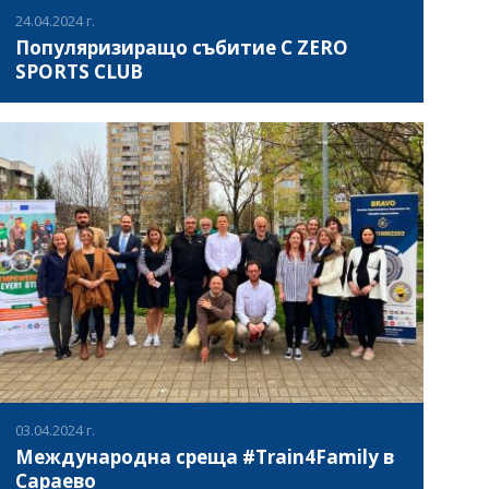
24.04.2024 г.
Популяризиращо събитие C ZERO
SPORTS CLUB
На 24 април 2024 г. беше успешно проведено събитие
в рамките на инициативата "Carbon Neutral Sports Clubs
Network – C ZERO SPORT CLUBS". Проекта има за цел да
насърчи малките европейски спортни клубове да
предприемат конкретни действия в подкрепа на
ВИЖ ПОВЕЧЕ
опазването на климата, като усвоят екосъобразен
подход към управление и използват дигитални
инструменти. Участници в събитието бяха студентите от
катедра "Борба и джудо" на Национална спортна
академия "Васил Левски". Студентите изпълниха
практическа активност - почистиха зелените площи на
Академията, подчертавайки важността на грижата за
природата и нейното опазване. Този пример показва,
че грижата за околната среда трябва да бъде приоритет
за всички студенти, преподаватели и гости на НСА.
03.04.2024 г.
Международна среща #Train4Family в
Сараево