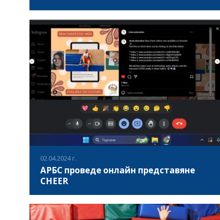
На 21 април 2024 г. в 131 СУ "Климент Аркадиевич
Тимирязев", район Младост, се състоя тестово събитие
#SWIM, което помогна на деца на възраст 4 до 7 години
заедно с техните родители да преодолеят страха си от
вода и да развият начални умения за плуване.
ВИЖ ПОВЕЧЕ
Събитието, подкрепено от програма Erasmus+ и
реализирано в партньорство със СК „Адаптирани
спортове“ и Център за подкрепа за личностно развитие
Спортна школа „София“, включваше различни
упражнения за релаксация, дишане под вода и забавни
водни игри, които стимулират както физическото, така и
менталното развитие на децата.
02.04.2024 г.
АРБС проведе онлайн представяне
CHEER
На 28.03.2024 и 02.04.2024, в София, България, Асоциация
за развитие на българският спорт проведе онлайн
представяне на разработените в рамките на проект