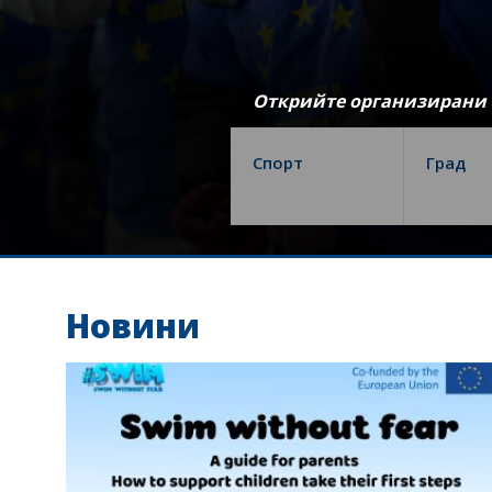
Открийте организирани т
Спорт
Град
Новини