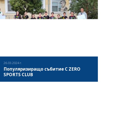
ВИЖ ПОВЕЧЕ
26.03.2024 г.
Популяризиращо събитие C ZERO
SPORTS CLUB
На 26.03.2024 г., в гр. София, България, Асоциация за
развитие на българския спорт съвместно с волейболен
клуб „Ахил“ София, проведе популяризиращо събитие в
рамките на инициативата „Carbon Neutral Sports Club
Network – C ZERO SPORTS CLUB“ (Мрежа от спортни
ВИЖ ПОВЕЧЕ
клубове без въглеродни емисии). В събитието