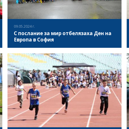
бъде приоритет за всички спортисти, без значение от
тяхната възраст.
09.05.2024 г.
С послание за мир отбелязаха Ден на
Европа в София
На 9 май 2024 се навършват 17 години членство на
България в Европейския съюз. Държавата ни се
присъединява към Европейското семейство през 2007
година, вярвайки в думите на един от Бащите-
основатели на ЕС - Жан Моне „Няма бъдеще за хората
ВИЖ ПОВЕЧЕ
на Европа, освен в съюз“. На 09 май 2024г., от 10.00ч. до
12.00ч. в парк Заимов се проведе спортен празник и
отбелязване на Ден на Европа, в който се включиха
деца от столичните детски градини: ДГ 8 „Проф. д-р Елка
Петрова" с директор - г-жа Величка Попова; ДГ 100
"Акад. Пенчо Райков" с директор – г-жа Златка
Атанасова; ДГ 104 "Моят свят" с директор – г-жа Румяна
Илиева; ДГ 191 "Приказка без край" с директор – г-жа
Слава Василева, ДГ 195 "Братя Мормареви" с директор –