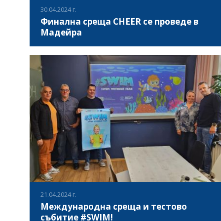
30.04.2024 г.
Финална среща CHEER се проведе в
Мадейра
В периода 27-30 април 2024, в Мадейра, Португалия се
проведе финална партньорска среща в рамките на
проект „CHEER“, в която партньорите обсъдиха
дейностите, реализирани в рамките на проекта, който
има за цел да подобри менталното здраве на младите
ВИЖ ПОВЕЧЕ
хора, като стимулира тяхната креативност и използва
младежкия им ентусиазъм. По време на партньорската
среща, бяха обсъдени готовите интелектуални продукти
по проект „CHEER“ - CHEER метафорични карти, CHEER
обучителни видеа, CHEER подкастове и стартиралата
кампания #cheer.education в Instagram. Тези продукти са
част от инициативата имаща за цел да подобри и
оптимизира менталното здраве на младите хора.
21.04.2024 г.
Международна среща и тестово
събитие #SWIM!