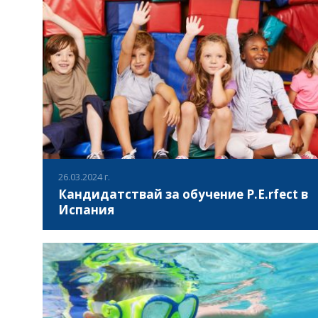
„CHEER“ материали за младежи. По време на
обучението, бяха представени готовите интелектуални
ВИЖ ПОВЕЧЕ
продукти по проекта - CHEER метафорични карти, CHEER
обучителни видеа, CHEER подкастове и популяризира
стартиралата кампания #cheer.education в Instagram.
Тези продукти са част от проекта, и имат за цел да
подобрят и оптимизират менталното здраве на младите
хора.
26.03.2024 г.
Кандидатствай за обучение P.E.rfect в
Испания
- КОГА? 28.06 – 01.07.2024 - КЪДЕ? Елче, Испания - КОЙ? 4
Спортни експерти, Учители по ФВС
ВИЖ ПОВЕЧЕ