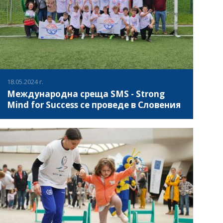
18.05.2024 г.
Международна среща SMS - Strong
Mind for Success се проведе в Словения
В периода 15-18 май 2024 г. в Солкан и Айдовшчина,
Словения, се проведе междинната среща на
партньорите по инициативата SMS - Силен ум за успех
(Strong Mind for Success). #SMS е съвместна
инициатива, съ-финансирана по програма Еразъм
ВИЖ ПОВЕЧЕ
Плюс, целяща изграждането на капацитет в спортните
организации в областта на осведомеността и грижата
за менталното здраве на младите спортисти. Проектът
"Силен ум за успех" предоставя иновативно
образование за това как менталното здраве може да
допринесе за успешното развитие на младите