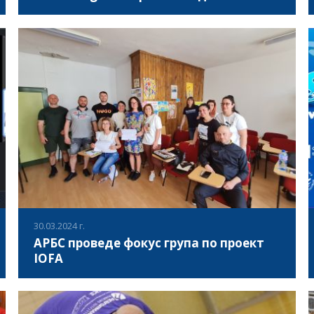
В периода 3-6.04.2024г., в град Струга, Северна
Македония се проведе международна партньорска
среща по проект OR. with SNORKELING. Проекта се
фокусира върху дейности по ориентиране и гмуркане в
плитка морска среда, басейн и езеро, за да събере деца
ВИЖ ПОВЕЧЕ
с физически увреждания с техните връстници в норма.
По време на срещата бяха дискутирани бъдещите
практичеки обучения и тренировки, както и методите за
изготвянето на адаптирани карти за ориентиране. Чрез
подобни иновативни инструменти и практики, се
надяваме да създадем по-приобщаваща среда и да
направим децата физически активни.
30.03.2024 г.
АРБС проведе фокус група по проект
IOFA
На 30 март 2024, в Национална спортна академия “Васил
Левски“, Асоциация за развитие на българският спорт,
проведе фокус група по проект „IOFA - Приобщаващо