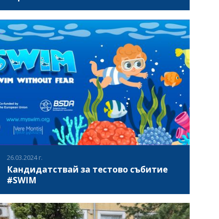
Международната среща на проекта #Train4Family в
Сараево, Босна и Херцеговина, на 3-ти и 4-ти април
2024 г., бе ключово събитие, което имаше за цел да
планира постигането на целите на проекта. Събитието
бе открито с приветствие от домакините и премина към
ВИЖ ПОВЕЧЕ
продуктивни презентации и дискусии от страна на
партньорските асоциации, подчертавайки съвместните
постижения и бъдещите стратегии. Основните
дискусии бяха съсредоточени върху плана за
управление на проекта, актуалното състояние,
плановете за разпространение и разработването на
електронна обучителна платформа, които бяха
прекъсвани от паузи за нетуъркинг, обогатяващи
връзките между участниците.
26.03.2024 г.
Кандидатствай за тестово събитие
#SWIM
- КОГА? 21.04.2024 (неделя), 14:30 - 16:00 - КЪДЕ? 131 СУ
"Климент Аркадиевич Тимирязев", район Младост -
КОЙ? 10 деца на възраст 4 - 7 години с родител/и