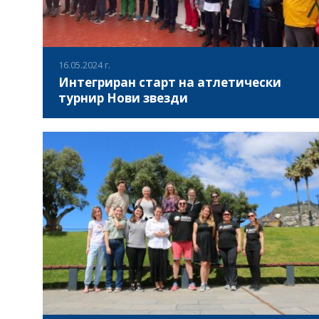
16.05.2024 г.
Интегриран старт на атлетически
турнир Нови звезди
На 16 май 2024 в Национална спортна академия „Васил
Левски“ се проведе атлетически турнир „Нови звезди“,
който бе организиран на изключително високо ниво от
спортен клуб КЛАСА и директорът на турнира – доц.
Пламен Нягин. 46-то издание на международния турнир
ВИЖ ПОВЕЧЕ
включи в програмата си 100 и 200 метра интегриран
старт, както и тласкане на гюле, в които взеха участие 53
атлети с интелектуални затруднения.