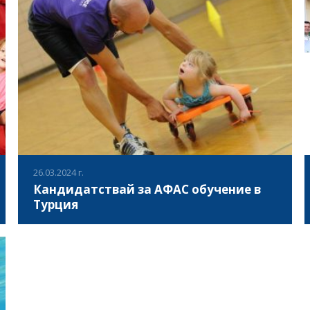
Ориентиране за Всички“, който има за цел да направи
ориентирането по-достъпно, включващо и приятно за
ВИЖ ПОВЕЧЕ
всички, особено за лицата с увреждания и спортните
организации, работещи с тях. В събитието взеха
участие треньори и спортни специалисти работещи с
хора с увреждания, които имат пряко отношение към
целевата група, притежаващи нужните знания и умения,
както и дългогодишен опит по тази тема. Проектът
обединява организации от Хърватия, Италия, Испания,
България, Кипър и Унгария, всеки със специфични
познания и опит в насърчаването на включването и/
или ориентирането.
26.03.2024 г.
Кандидатствай за АФАС обучение в
Турция
- КОГА? 02 - 06 юни 2024 - КЪДЕ? Сакаря, Турция - КОЙ?
Спортни експерти, Младежки работници, Учители по
ФВС
ВИЖ ПОВЕЧЕ