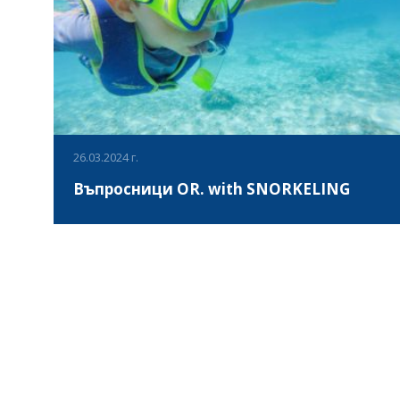
26.03.2024 г.
Въпросници OR. with SNORKELING
Проект OR. with SNORKELING ще се фокусира върху
дейности по ориентиране и гмуркане в плитка морска
среда, басейн и езеро, за да събере деца с физически
увреждания с техните връстници в норма. Това ще
създаде приобщаваща среда и ще ги направи
ВИЖ ПОВЕЧЕ
физически активни. В рамките на проекта
първоначално ще се проведе обучение за създаване
на ориентираща карта под вода между партньорите.
След това всеки партньор ще създаде своята
ориентираща карта за прилагане в плитка морска