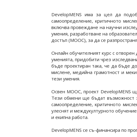
DevelopMENS има за цел да подоб
самоопределение, критичното мисле
включва провеждане на научни изсле
умения, разработване на образовател
достъп (MOOC), за да се разпространя
Онлайн обучителният курс с отворен 
уменията, придобити чрез изследван
бъде проектиран така, че да бъде д
мислене, медийна грамотност и меки
тези умения.
Освен MOOC, проект DevelopMENS ще
Тези обмени ще бъдат възможност з
самоопределение, критичното мисле
улеснят и междукултурното обучение 
и екипна работа.
DevelopMENS се съ-финансира по прог