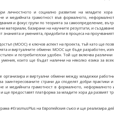
ри личностното и социално развитие на младите хора 
не и медийната грамотност във формалното, неформално
двания и фокус групи по теорията за самоопределение, вът
ни материали, базирани на научните резултати, и създаване
т знанията и уменията, придобити в процеса на проучваният
достъп (MOOC) е ключов аспект на проекта, тъй като ще поз
ията и виртуалните обмени. MOOC ще бъде разработен, изп
остъпен и потребителски удобен. Той ще включва различни 
 умения, които ще бъдат налични на няколко езика за всек
 организира и виртуални обмени между младежки работниц
а заинтересованите страни да споделят добри практики и 
не и медийната грамотност в формалното, неформалното
и ще предоставят платформа за младите хора да развият т
рама #ErasmusPlus на Европейския съюз и ще реализира де