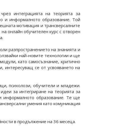
чрез интеграцията на теорията за
то и информалното образование. Той
решната мотивация и трансверсалните
 на онлайн обучителен курс с отворен
а.
воли разпространението на знанията и
олзвайки най-новите технологии и ще
модули, като самосъзнание, критично
и, интересуващ се от усвояването на
и, психолози, обучители и младежи.
идеи за интегриране на теорията за
 и информалното образование. Те ще
рансверсални умения като комуникация
йности в продължение на 36 месеца.