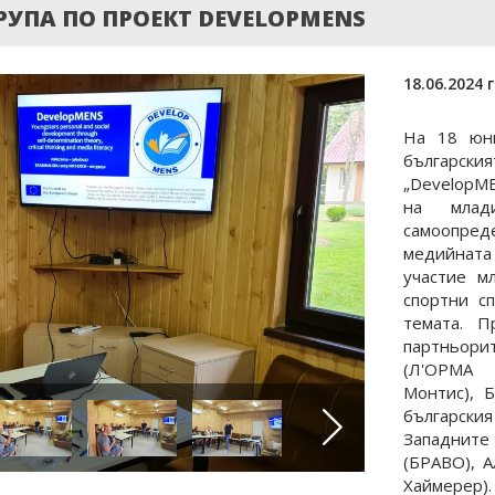
РУПА ПО ПРОЕКТ DEVELOPMENS
18.06.2024 г
На 18 юни
българския
„DevelopM
на млад
самоопре
медийнат
участие м
спортни с
темата. 
партньори
(Л'ОРМА 
Монтис), 
български
Западнит
(БРАВО), 
Хаймерер).