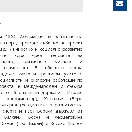
.
 2024, Асоциация за развитие на
т спорт, проведе събитие по проект
ENS: Личностно и социално развитие
ите хора чрез теорията за
деление, критичното мислене и
а грамотност. В събитието взеха
ладежи, както и треньори, учители,
пециалисти и експерти работещи по
Проекта е международен и събира
те от 6 различни държави - Италия
- координатор), Хърватия (Вере
България (Асоциация за развитие на
я спорт) и партньорски държави от
е Балкани: Босна и Херцеговина
Албания (Ню Вижън) и Косово (Колеж