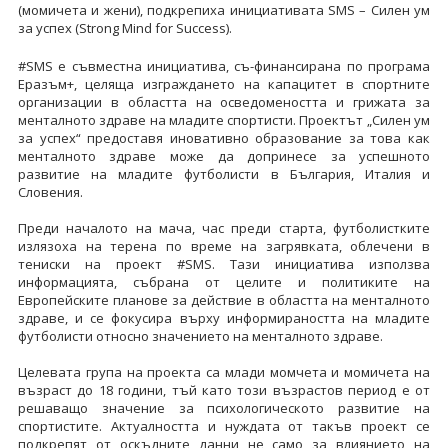
(момичета и жени), подкрепиха инициативата SMS – Силен ум
за успех (Strong Mind for Success).
#SMS е съвместна инициатива, съ-финансирана по програма
Еразъм+, целяща изграждането на капацитет в спортните
организации в областта на осведомеността и грижата за
менталното здраве на младите спортисти. Проектът „Силен ум
за успех“ предоставя иновативно образование за това как
менталното здраве може да допринесе за успешното
развитие на младите футболисти в България, Италия и
Словения.
Преди началото на мача, час преди старта, футболистките
излязоха на терена по време на загрявката, облечени в
тениски на проект #SMS. Тази инициатива използва
информацията, събрана от целите и политиките на
Европейските планове за действие в областта на менталното
здраве, и се фокусира върху информираността на младите
футболисти относно значението на менталното здраве.
Целевата група на проекта са млади момчета и момичета на
възраст до 18 години, тъй като този възрастов период е от
решаващо значение за психологическото развитие на
спортистите. Актуалността и нуждата от такъв проект се
подкрепят от оскъдните данни не само за влиянието на