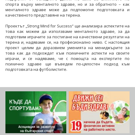
спорта върху менталното здраве, но и за обратното – как
менталното здраве може да подпомогне подготовката и
качественото представяне на терена.
Проектът „Strong Mind for Success“ ще анализира аспектите на
това как можем да използваме менталното здраве, за да
подготвим играчите за постигане на качествени резултати на
терена и, надяваме се, на професионално ниво. С настоящия
проект целим да доразвием уменията на мениджърите за
това как да подхождат към психичните аспекти на своите
играчи, и се надяваме, че с помощта на експертите по
психично здраве ще въведем по-цялостен подход към
подготовката на футболистите.