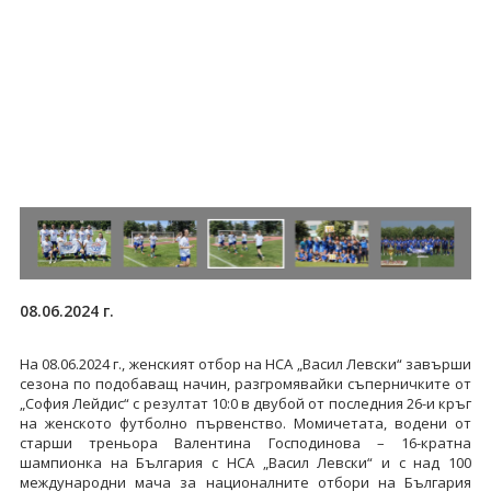
08.06.2024 г.
На 08.06.2024 г., женският отбор на НСА „Васил Левски“ завърши
сезона по подобаващ начин, разгромявайки съперничките от
„София Лейдис“ с резултат 10:0 в двубой от последния 26-и кръг
на женското футболно първенство. Момичетата, водени от
старши треньора Валентина Господинова – 16-кратна
шампионка на България с НСА „Васил Левски“ и с над 100
международни мача за националните отбори на България