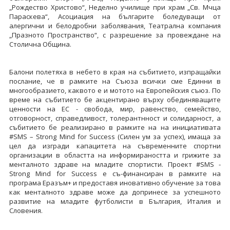
„Рождество Христово“, Неделно училище при храм „Св. Мчца
Параскева“, Асоциация на българите боледуващи от
алергични и белодробни заболявания, Театрална компания
„Празното Пространство“, с разрешение за провеждане на
Столична Община.
Балони полетяха в небето в края на събитието, изпращайки
послание, че в рамките на Съюза всички сме Единни в
многообразието, каквото е и мотото на Европейския съюз. По
време на събитието бе акцентирано върху обединяващите
ценности на ЕС - свобода, мир, равенство, семейство,
отговорност, справедливост, толерантнност и солидарност, а
събитието бе реализирано в рамките на на инициативата
#SMS – Strong Mind for Success (Силен ум за успех), имаща за
цел да изгради капацитета на съвременните спортни
организации в областта на информираността и грижите за
менталното здраве на младите спортисти. Проект #SMS -
Strong Mind for Success е съ-финансиран в рамките на
програма Еразъм+ и предоставя иновативно обучение за това
как менталното здраве може да допринесе за успешното
развитие на младите футболисти в България, Италия и
Словения.