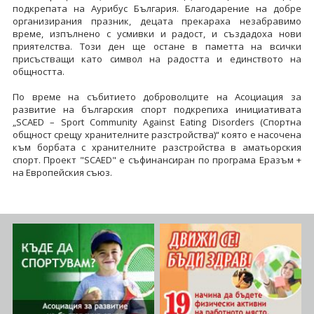
подкрепата на Аурибус България. Благодарение на добре
организирания празник, децата прекараха незабравимо
време, изпълнено с усмивки и радост, и създадоха нови
приятелства. Този ден ще остане в паметта на всички
присъстващи като символ на радостта и единството на
общността.
По време на събитието доброволците на Асоциация за
развитие на българския спорт подкрепиха инициативата
„SCAED – Sport Community Against Eating Disorders (Спортна
общност срещу хранителните разстройства)“ която е насочена
към борбата с хранителните разстройства в аматьорския
спорт. Проект "SCAED" е съфинансиран по програма Еразъм +
на Европейския съюз.