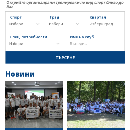
Открийте организирани тренировки по вид спорт близо до
Вас
Спорт
Град
Квартал
Спец. потребности
Име на клуб
Новини