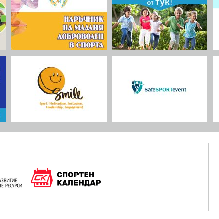
,
о
та с
E ще
тъй
на
р,
а
то е
ира,
во
ва