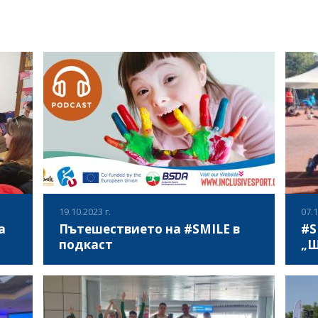
19.10.2023 г.
07.1
а
Пътешествието на #SMILE в
#S
подкаст
„Щ
де
- Добре дошли в #SMILE Подкаст:
На 
рана
вдъхновение чрез спорт и включване
фес
я,
Добре дошли в SMILE подкаста, където
на 
ещия
Спорт, Мотивация, Включване, Лидерство и
бли