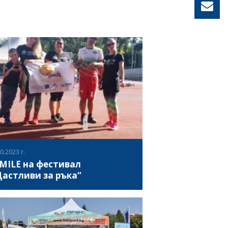
0.2023 г.
MILE на фестивал
астливи за ръка“
7 октомври 2023, в Пловдив се проведе
тивалът "Щастливи за ръка", който събра
Гребната база хора с увреждания, техни
зки и съпричастни към техните