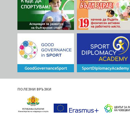
предоставят възможност да се чувства
приета. Проект Sport, Motivation, Inclusion
Leadership, Engagement – #SMILE (Спорт,
Мотивация, Включване, Лидерство,
Ангажираност) има за цел да анализира
връзката между спорта и включването, п
иновативен и различен начин – като
предостави възможност за участие в
международни спортни дейности на хора
интелектуални затруднения. Проект SMIL
допринесе за всички три основни теми, 
като дейностите, които планираме ще
добавят голяма стойност към усещането 
хората с интелектуални затруднения, че
правата на ЕС са и техни права. Наприме
ПОЛЕЗНИ ВРЪЗКИ
наше право като европейски граждани д
се движим и пребиваваме свободно, как
отразено в ангажимента на ЕС „да гарант
че хората с увреждания имат реално пра
на свободно движение като другите“. То
ще бъде осъществено на практика чрез
планираното международно спортно