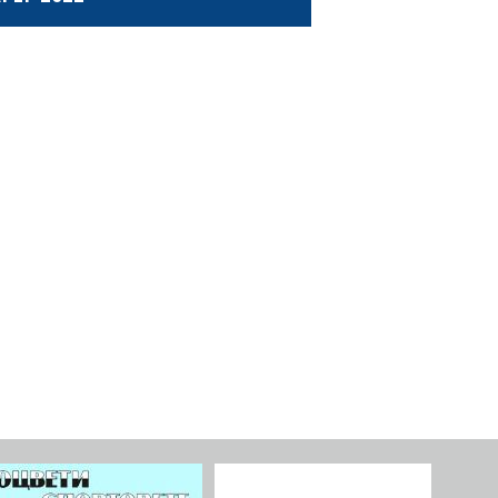
ериода 14/06 – 22/06/2022 г. във ВУСБ
ебър се проведе адаптиран лагер за
ни спортове, на който присъстваха
дежи с интелектуални затруднения, а
ностите ръководеха преподаватели от
ВИЖ ПОВЕЧЕ
ирите сектора на Катедра „Водни
ртове“ в НСА „Васил Левски“.