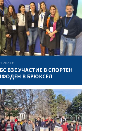
демия „Васил Левски“ се проведе
етически турнир „Нови звезди“, който бе
анизиран на изключително високо ниво
спортен клуб КЛАСА и директорът на
ВИЖ ПОВЕЧЕ
нира – доц. Пламен Нягин. 45-то издание
международния турнир включи в
грамата си 100 и 200 метра интегриран
рт, както и тласкане на гюле, в които взеха
стие 36 атлети с интелектуални
руднения.
1.2023 г.
БС ВЗЕ УЧАСТИЕ В СПОРТЕН
НФОДЕН В БРЮКСЕЛ
30 януари 2023, в сградата на
опейската Комисия в Брюксел се
веде ежегодното издание на
ормационните дни на спорта, в рамките
които бе предоставена подробна
ВИЖ ПОВЕЧЕ
ормация относно възможностите, които
длага спортното направление на
грама „Еразъм+“ за насърчаване на