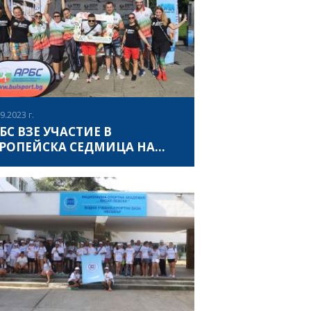
блеми, а част от отбора на #SMILE имаше
ВИЖ ПОВЕЧЕ
ата възможност да покаже своите
ртни умения и способности. Сдружение
ралелен свят" организира събитието за
ма година, в рамките на което
стниците се включват в различни
ртни дейности като пикълбол, волейбол,
ей на трева, бадминтон, капоейра, бокс,
9.2023 г.
кетбол, зумба и катерене по стена.
БС ВЗЕ УЧАСТИЕ В
РОПЕЙСКА СЕДМИЦА НА
ПОРТА
опейската седмица на спорта #BeActive
проведе между 23 и 30 септември 2023,
о всички жители и гости на София имаха
можността да станат част от най-големия
ртен празник в Европа. Европейската
ВИЖ ПОВЕЧЕ
мица на спорта е инициатива на
опейската комисия, която се провежда
з септември в цяла Европа от 2015 г.
ам. Чрез седмицата, която се провежда
 формата на кампания за повишаване на