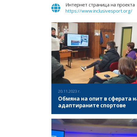
Интернет страница на проекта
https://www.inclusivesport.org/
20.11.2023 г.
Обмяна на опит в сферата н
адаптираните спортове
На 20ти ноември 2023 в София се прове
среща на специалисти от сектор Адапти
физическа активност от Гърция и Българи
като в нея взеха участие студенти и вод