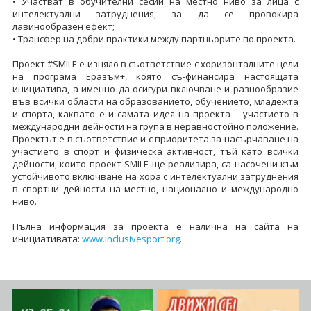
• Участват в обучителни сесии на местно ниво за лица с
интелектуални затруднения, за да се провокира
лавинообразен ефект;
• Трансфер на добри практики между партньорите по проекта.
Проект #SMILE е изцяло в съответствие с хоризонталните цели
на програма Еразъм+, която съ-финансира настоящата
инициатива, а именно да осигури включване и разнообразие
във всички области на образованието, обучението, младежта
и спорта, каквато е и самата идея на проекта – участието в
международни дейности на група в неравностойно положение.
Проектът е в съответствие и с приоритета за насърчаване на
участието в спорт и физическа активност, тъй като всички
дейности, които проект SMILE ще реализира, са насочени към
устойчивото включване на хора с интелектуални затруднения
в спортни дейности на местно, национално и международно
ниво.
Пълна информация за проекта е налична на сайта на
инициативата:
www.inclusivesport.org
.