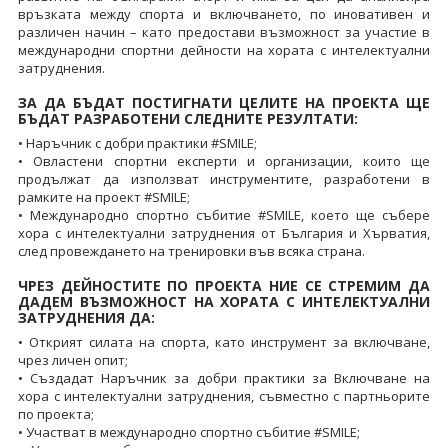
връзката между спорта и включването, по иновативен и
различен начин – като предостави възможност за участие в
международни спортни дейности на хората с интелектуални
затруднения.
ЗА ДА БЪДАТ ПОСТИГНАТИ ЦЕЛИТЕ НА ПРОЕКТА ЩЕ
БЪДАТ РАЗРАБОТЕНИ СЛЕДНИТЕ РЕЗУЛТАТИ:
• Наръчник с добри практики #SMILE;
• Овластени спортни експерти и организации, които ще
продължат да използват инструментите, разработени в
рамките на проект #SMILE;
• Международно спортно събитие #SMILE, което ще събере
хора с интелектуални затруднения от България и Хърватия,
след провеждането на тренировки във всяка страна.
ЧРЕЗ ДЕЙНОСТИТЕ ПО ПРОЕКТА НИЕ СЕ СТРЕМИМ ДА
ДАДЕМ ВЪЗМОЖНОСТ НА ХОРАТА С ИНТЕЛЕКТУАЛНИ
ЗАТРУДНЕНИЯ ДА:
• Открият силата на спорта, като инструмент за включване,
чрез личен опит;
• Създадат Наръчник за добри практики за Включване на
хора с интелектуални затруднения, съвместно с партньорите
по проекта;
• Участват в международно спортно събитие #SMILE;