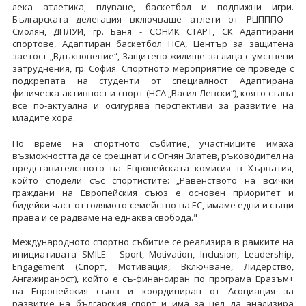
лека атлетика, плуване, баскетбол и подвижни игри.
Българската делегация включваше атлети от РЦПППО -
Смолян, ДПЛУИ, гр. Баня - СОНИК СТАРТ, СК Адаптирани
спортове, Адаптиран баскетбол НСА, Център за защитена
заетост „Вдъхновение“, Защитено жилище за лица с умствени
затруднения, гр. София. Спортното мероприятие се проведе с
подкрепата на студенти от специалност Адаптирана
физическа активност и спорт (НСА „Васил Левски“), която става
все по-актуална и осигурява перспективи за развитие на
младите хора.
По време на спортното събитие, участниците имаха
възможността да се срещнат и с Огнян Златев, ръководител на
представителството на Европейската комисия в Хърватия,
който сподели със спортистите: „Равенството на всички
граждани на Европейския съюз е основен приоритет и
бидейки част от голямото семейство на ЕС, имаме едни и същи
права и се радваме на еднаква свобода."
Международното спортно събитие се реализира в рамките на
инициативата SMILE - Sport, Motivation, Inclusion, Leadership,
Engagement (Спорт, Мотивация, Включване, Лидерство,
Ангажираност), който е съ-финансиран по програма Еразъм+
на Европейския съюз и координиран от Асоциация за
развитие на българския спорт и има за цел да анализира