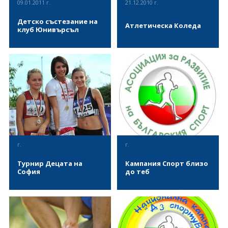
09.01.2011 г.
21.12.2010 г.
Детско състезание на
Атлетическа Коледа
клуб Юнивърсъл
На 09 декември 2011 се
На 21 декември 2010 се
проведе детско състезание за
проведе Първи
децата от клуб по лека
Лекоатлетически турнир за
атлетика Юнивърсъл.
деца "Атлетическа Коледа".
ВИЖ ПОВЕЧЕ
ВИЖ ПОВЕЧЕ
г.
г.
Турнир Децата на
Кампания Спорт близо
София
до теб
На 18 септември 2010 се
Кампания "Спорт близо до
проведе 4-ти
теб" стартира с набиране на
лекоатлетически турнир
спортни клубове
"Децата на София".