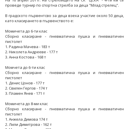
На 16 април 2011г. на стрелбището на СК "ЦСКА" - 4-ти км се
проведе турнир по спортна стрелба за деца "Млад стрелец".
В градското първентсво за деца взеха участие около 50 деца,
като класирането в първенството е:
Момичета до 6-ти клас
Сборно класиране - пневматична пушка и пневматичен
пистолет
1. Радина Мачева - 183 т
2. Николета Андрееве - 177 т
3. Анна Костова - 168 т
Момчета до 6-ти клас
Сборно класиране - пневматична пушка и пневматичен
пистолет
1. Денис Цонов - 177 т
2. Свилен Гергов - 174 т
3. Пламен Янев - 171 т
Момичета до 8-ми клас
Сборно класиране - пневматична пушка и пневматичен
пистолет
1. Анжела Димова 174 т
2. Лили Димитрова - 162 т