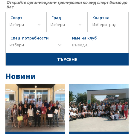
Открийте организирани тренировки по вид спорт близо до
Вас
Спорт
Град
Квартал
Спец. потребности
Име на клуб
Новини