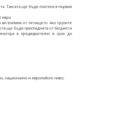
тта. Таксата ще бъде платена в първия
5 евро
 ви вземем от летището. Ако групите
порта ще бъде приспадната от бюджета
инатора в предварително в срок до
о, национално и европейско ниво;