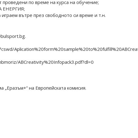
т проведени по време на курса на обучение;
 ЕНЕРГИЯ;
а играем вътре през свободното си време и т.н.
ulsport.bg.
7cswd/Aplication%20form%20sample%20to%20fulfill%20ABCreati
moriz/ABCreativity%20Infopack3.pdf?dl=0
а „Еразъм+” на Европейската комисия.