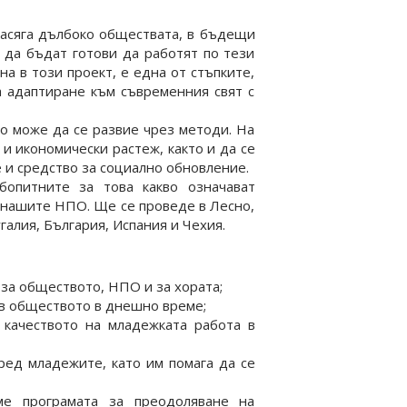
засяга дълбоко обществата, в бъдещи
 да бъдат готови да работят по тези
а в този проект, е една от стъпките,
 адаптиране към съвременния свят с
то може да се развие чрез методи. На
 и икономически растеж, както и да се
 и средство за социално обновление.
бопитните за това какво означават
а нашите НПО. Ще се проведе в Лесно,
алия, България, Испания и Чехия.
 за обществото, НПО и за хората;
 в обществото в днешно време;
 качеството на младежката работа в
ред младежите, като им помага да се
е програмата за преодоляване на