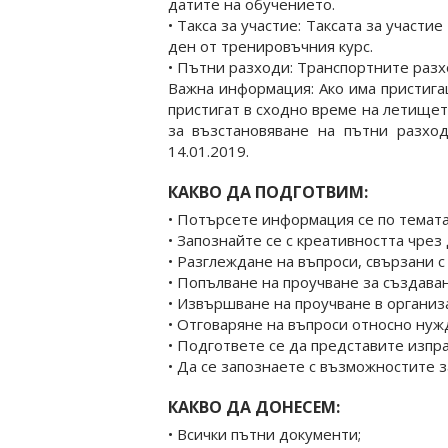
датите на обучението.
• Такса за участие: Таксата за участ
ден от тренировъчния курс.
• Пътни разходи: Транспортните разхо
Важна информация: Ако има пристига
пристигат в сходно време на летищет
за възстановяване на пътни разхо
14.01.2019.
КАКВО ДА ПОДГОТВИМ:
• Потърсете информация се по темат
• Запознайте се с креативността чрез
• Разглеждане на въпроси, свързани 
• Попълване на проучване за създаван
• Извършване на проучване в организ
• Отговаряне на въпроси относно нуж
• Подгответе се да представите изп
• Да се запознаете с възможностите з
КАКВО ДА ДОНЕСЕМ:
• Всички пътни документи;