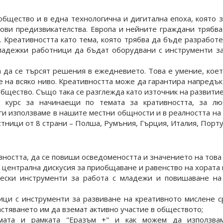
бщество и в една технологична и дигитална епоха, която 
нови предизвикателства. Европа и нейните граждани трябва
. Креативността като тема, която трябва да бъде разработен
ладежки работници да бъдат оборудвани с инструменти за
а да се търсят решения в ежедневието. Това е умение, кое
е на всяко ниво. Креативността може да гарантира напредък
бщество. Също така се разглежда като източник на развитие
ен курс за начинаещи по темата за кративността, за лю
 ги използваме в нашите местни общности и в реалността н
тници от 8 страни – Полша, Румъния, Гърция, Италия, Португ
вността, да се повиши осведомеността и значението на това
о централна дискусия за приобщаване и равенство на хората
ески инструменти за работа с младежи и повишаване на
ци с инструменти за развиване на креативното мислене с
стяването им да вземат активно участие в обществото;
мата и рамката "Еразъм +" и как можем да използвам