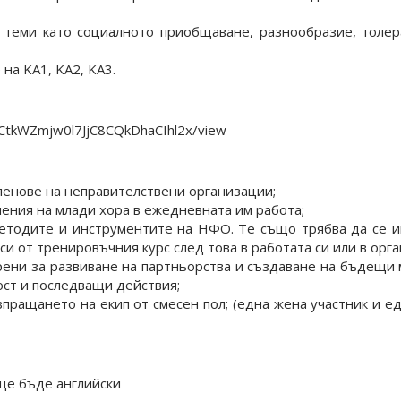
 теми като социалното приобщаване, разнообразие, толер
на KA1, KA2, KA3.
3OCtkWZmjw0l7JjC8CQkDhaCIhl2x/view
ленове на неправителствени организации;
чения на млади хора в ежедневната им работа;
 методите и инструментите на НФО. Те също трябва да се и
си от тренировъчния курс след това в работата си или в орг
рени за развиване на партньорства и създаване на бъдещи 
ост и последващи действия;
изпращането на екип от смесен пол; (една жена участник и е
ще бъде английски