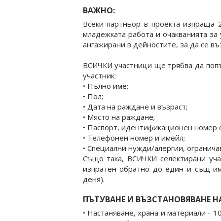
ВАЖНО:
Всеки партньор в проекта изпраща 2
младежката работа и очакванията за 
ангажирани в дейностите, за да се въ
ВСИЧКИ участници ще трябва да попъ
участник:
• Пълно име;
• Пол;
• Дата на раждане и възраст;
• Място на раждане;
• Паспорт, идентификационен номер с
• Телефонен номер и имейл;
• Специални нужди/алергии, огранича
Също така, ВСИЧКИ селектирани уча
изпратен обратно до един и същ име
деня).
ПЪТУВАНЕ И ВЪЗСТАНОВЯВАНЕ Н
• Настаняване, храна и материали - 1