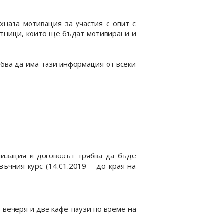
хната мотивация за участия с опит с
астници, които ще бъдат мотивирани и
бва да има тази информация от всеки
низация и договорът трябва да бъде
ъчния курс (14.01.2019 – до края на
, вечеря и две кафе-паузи по време на