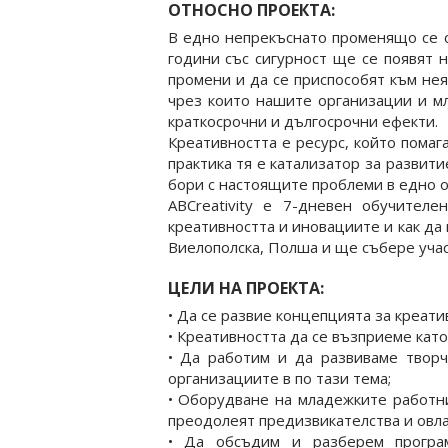
ОТНОСНО ПРОЕКТА:
В едно непрекъснато променящо се о
години със сигурност ще се появят 
промени и да се приспособят към нея
чрез които нашите организации и м
краткосрочни и дългосрочни ефекти.
Креативността е ресурс, който помаг
практика тя е катализатор за развити
бори с настоящите проблеми в едно о
ABCreativity е 7-дневен обучител
креативността и иновациите и как да
Виелополска, Полша и ще събере учас
ЦЕЛИ НА ПРОЕКТА:
• Да се развие концепцията за креати
• Креативността да се възприеме кат
• Да работим и да развиваме творч
организациите в по тази тема;
• Оборудване на младежките работни
преодолеят предизвикателства и овла
• Да обсъдим и разберем програ