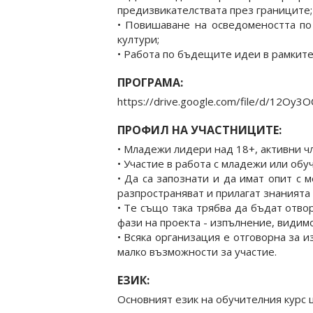
предизвикателствата през границите;
• Повишаване на осведомеността по
култури;
• Работа по бъдещите идеи в рамките 
ПРОГРАМА:
https://drive.google.com/file/d/12Oy
ПРОФИЛ НА УЧАСТНИЦИТЕ:
• Младежи лидери над 18+, активни ч
• Участие в работа с младежи или обу
• Да са запознати и да имат опит с
разпространяват и прилагат знанията 
• Те също така трябва да бъдат отво
фази на проекта - изпълнение, видим
• Всяка организация е отговорна за 
малко възможности за участие.
ЕЗИК:
Основният език на обучителния курс 