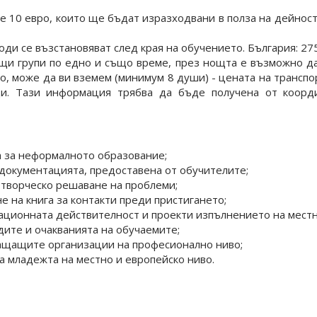
ие е 10 евро, които ще бъдат изразходвани в полза на дейнос
ди се възстановяват след края на обучението. България: 27
щи групи по едно и също време, през нощта е възможно да
о, може да ви вземем (минимум 8 души) - цената на транс
ди. Тази информация трябва да бъде получена от коорд
а за неформалното образование;
 документацията, предоставена от обучителите;
с творческо решаване на проблеми;
е на книга за контакти преди пристигането;
ационната действителност и проекти изпълнението на местн
дите и очакванията на обучаемите;
ращащите организации на професионално ниво;
а младежта на местно и европейско ниво.