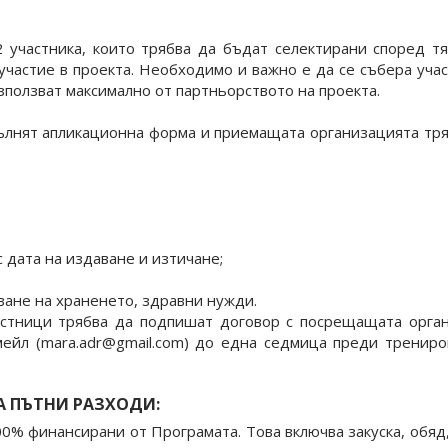
 участника, които трябва да бъдат селектирани според тя
участие в проекта. Необходимо и важно е да се събера уч
зползват максимално от партньорството на проекта.
лнят апликационна форма и приемащата организацията тря
 дата на издаване и изтичане;
ване на храненето, здравни нужди.
стници трябва да подпишат договор с посрещащата орга
йл (mara.adr@gmail.com) до една седмица преди трениров
А ПЪТНИ РАЗХОДИ:
00% финансирани от Програмата. Това включва закуска, обяд