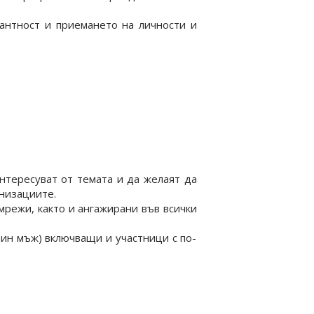
антност и приемането на личности и
нтересуват от темата и да желаят да
анизациите.
мрежи, както и ангажирани във всички
дин мъж) включващи и участници с по-