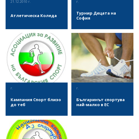
21.12.2010 г.
г.
Турнир Децата на
Атлетическа Коледа
София
На 21 декември 2010 се
На 18 септември 2010 се
проведе Първи
проведе 4-ти
Лекоатлетически турнир за
лекоатлетически турнир
деца "Атлетическа Коледа".
"Децата на София".
ВИЖ ПОВЕЧЕ
ВИЖ ПОВЕЧЕ
г.
г.
Кампания Спорт близо
Българинът спортува
до теб
най-малко в ЕС
Кампания "Спорт близо до
България е на дъното на
теб" стартира с набиране на
класация за масов спорт в
спортни клубове
Европейския съюз, сочи
проучване на
Евробарометър относно