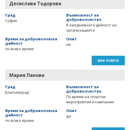
Десислава Тодорова
Град
Възможност за
доброволчество
София
В ежедневната дейност на
организацията
Време за доброволческа
Опит
дейност
не
по всяко време
ВИЖ ПОВЕЧЕ
Мария Панова
Град
Възможност за
доброволчество
Благоевград
По време на спортни
мероприятия и кампании
Време за доброволческа
Опит
дейност
да
по всяко време