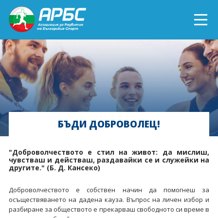
ENGLISH
СПОРТ БЛИЗО ДО ТЕБ
ТЕКУЩИ ПРОЕКТИ
БЪДИ ДОБРОВОЛЕЦ!
ОНЛАЙН ОБУЧЕНИЯ
БЪДИ ДОБРОВОЛЕЦ!
"Доброволчеството е стил на живот: да мислиш,
чувстваш и действаш, раздавайки се и служейки на
другите." (Б. Д. Кансеко)
Доброволчеството е собствен начин да помогнеш за
осъществяването на дадена кауза. Въпрос на личен избор и
разбиране за обществото е прекарваш свободното си време в