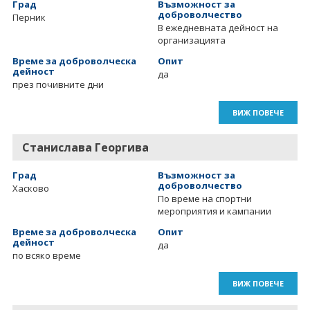
Град
Възможност за
доброволчество
Перник
В ежедневната дейност на
организацията
Време за доброволческа
Опит
дейност
да
през почивните дни
ВИЖ ПОВЕЧЕ
Станислава Георгива
Град
Възможност за
доброволчество
Хасково
По време на спортни
мероприятия и кампании
Време за доброволческа
Опит
дейност
да
по всяко време
ВИЖ ПОВЕЧЕ