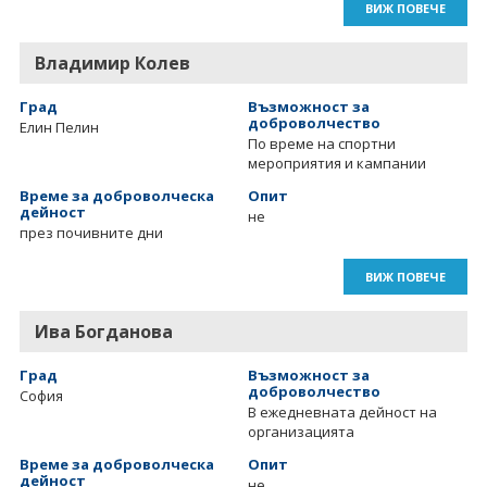
ВИЖ ПОВЕЧЕ
Владимир Колев
Град
Възможност за
доброволчество
Елин Пелин
По време на спортни
мероприятия и кампании
Време за доброволческа
Опит
дейност
не
през почивните дни
ВИЖ ПОВЕЧЕ
Ива Богданова
Град
Възможност за
доброволчество
София
В ежедневната дейност на
организацията
Време за доброволческа
Опит
дейност
не