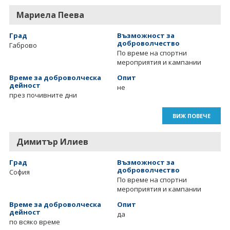
Мариела Пеева
Град
Възможност за
доброволчество
Габрово
По време на спортни
мероприятия и кампании
Време за доброволческа
Опит
дейност
не
през почивните дни
ВИЖ ПОВЕЧЕ
Димитър Илиев
Град
Възможност за
доброволчество
София
По време на спортни
мероприятия и кампании
Време за доброволческа
Опит
дейност
да
по всяко време