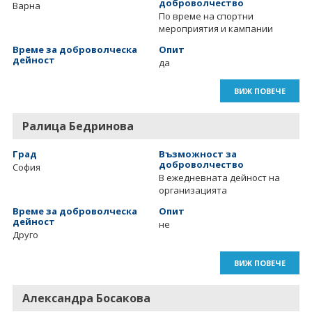
доброволчество
Варна
По време на спортни
мероприятия и кампании
Време за доброволческа
Опит
дейност
да
ВИЖ ПОВЕЧЕ
Ралица Бедринова
Град
Възможност за
доброволчество
София
В ежедневната дейност на
организацията
Време за доброволческа
Опит
дейност
не
Друго
ВИЖ ПОВЕЧЕ
Александра Босакова