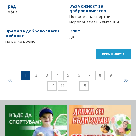
Град
Възможност за
доброволчество
София
По време на спортни
мероприятия и кампании
Време за доброволческа
Опит
дейност
да
по всяко време
ВИЖ ПОВЕЧЕ
1
2
3
4
5
6
7
8
9
10
11
...
15