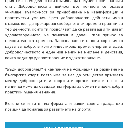
приятни за теб дейности и в замяна да получиш нови знания и
опит. Доброволческата дейност все по-често се оказва
училище, възможност за придобиване на квалификации и
практически умения. Чрез доброволчески дейности имаш
възможност да прекарваш свободното си време в приятни за
теб дейности, които ти позволяват да се развиваш и ти дават
удовлетворението, че помагаш и даваш своя принос за
положителната промяна. Запознаваш се с нови хора, имаш
кауза за добро, в която инвестираш време, енергия и идеи.
Доброволчеството е един нов начин на мислене и действия,
които водят до удовлетворение и удохотворяване.
"Бъди доброволец!" е кампания на Асоциация за развитие на
българския спорт, която има за цел да осъществи връзката
между доброволците и спортните организации и по този
начин да може да създаде платформа за обмен на идеи, добри
практики, умения и знания.
Включи се и ти в платформата и заяви своята гражданска
позиция да помагаш за развитието на спорта: