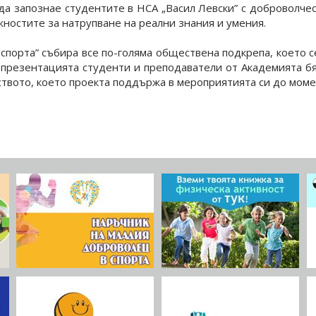
а запознае студентите в НСА „Васил Левски” с доброволчес
ностите за натрупване на реални знания и умения.
порта” събира все по-голяма обществена подкрепа, което с
е презентацията студенти и преподаватели от Академията б
еството, което проекта поддържа в мероприятията си до моме