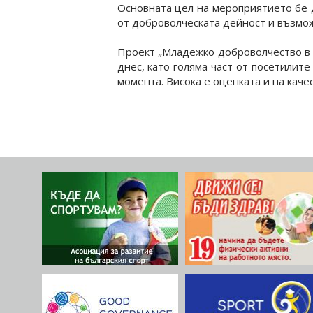
Основната цел на мероприятието бе д
от доброволческата дейност и възмож
Проект „Младежко доброволчество в с
днес, като голяма част от посетилит
момента. Висока е оценката и на кач