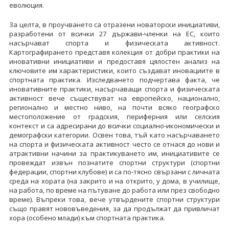
еволюция.
За целта, в проучването са отразени новаторски инициативи,
разработени от всички 27 държави-членки на ЕС, които
насърчават спорта и физическата активност.
Картографирането представя колекция от добри практики на
иновативни инициативи и предоставя цялостен анализ на
ключовите им характеристики, които създават иновациите в
спортната практика. Изследването подчертава факта, че
иновативните практики, насърчаващи спорта и физическата
активност вече съществуват на европейско, национално,
регионално и местно ниво, на почти всяко географско
местоположение от градския, периферния или селския
контекст и са адресирани до всички социално-икономически и
демографски категории. Освен това, тъй като насърчаването
на спорта и физическата активност често се отнася до нови и
атрактивни начини за практикуването им, инициативите се
провеждат извън познатите спортни структури (спортни
федерации, спортни клубове) и са по-тясно свързани с личната
среда на хората (на закрито и на открито, у дома, в училище,
на работа, по време на пътуване до работа или през свободно
време). Въпреки това, вече утвърдените спортни структури
също правят нововъведения, за да продължат да привличат
хора (особено млади) към спортната практика.