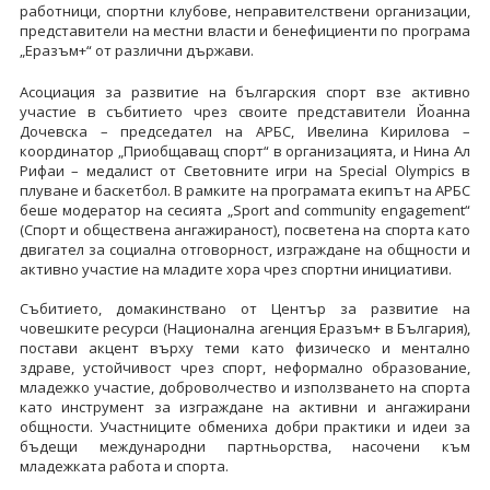
работници, спортни клубове, неправителствени организации,
представители на местни власти и бенефициенти по програма
„Еразъм+“ от различни държави.
Асоциация за развитие на българския спорт взе активно
участие в събитието чрез своите представители Йоанна
Дочевска – председател на АРБС, Ивелина Кирилова –
координатор „Приобщаващ спорт“ в организацията, и Нина Ал
Рифаи – медалист от Световните игри на Special Olympics в
плуване и баскетбол. В рамките на програмата екипът на АРБС
беше модератор на сесията „Sport and community engagement“
(Спорт и обществена ангажираност), посветена на спорта като
двигател за социална отговорност, изграждане на общности и
активно участие на младите хора чрез спортни инициативи.
Събитието, домакинствано от Център за развитие на
човешките ресурси (Национална агенция Еразъм+ в България),
постави акцент върху теми като физическо и ментално
здраве, устойчивост чрез спорт, неформално образование,
младежко участие, доброволчество и използването на спорта
като инструмент за изграждане на активни и ангажирани
общности. Участниците обмениха добри практики и идеи за
бъдещи международни партньорства, насочени към
младежката работа и спорта.