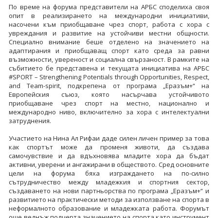
По време на форума представители на АРБС споделиха своя
опит в реализирането на международни инициативи,
насочени към приобщаване чрез спорт, работа с хора с
увреждания и развитие на устойчиви местни общности.
Специално внимание беше отделено на значението на
адаптирания и приобщаващ спорт като среда за равни
възможности, увереност и социална свързаност. В рамките на
събитието бе представена и текущата инициатива на АРБС
#SPORT – Strengthening Potentials through Opportunities, Respect,
and Team-spirit, подкрепена от програма „Еразъм+“ на
Европейския съюз, която насърчава устойчивото
приобщаване чрез спорт на местно, национално и
международно ниво, включително за хора с интелектуални
затруднения.
Участието на Нина Ал Рифаи даде силен личен пример за това
как спортът може да променя животи, да създава
самочувствие и да вдъхновява младите хора да бъдат
активни, уверени и ангажирани в обществото. Сред основните
цели на форума бяха изграждането на по-силно
сътрудничество между младежкия и спортния сектор,
създаването на нови партньорства по програма „Еразъм+“ и
развитието на практически методи за използване на спорта в
неформалното образование и младежката работа. Форумът
още веднъж подчерта значението на спорта като инструмент