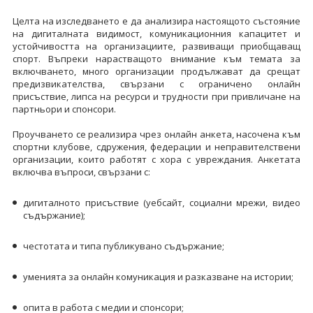
Целта на изследването е да анализира настоящото състояние
на дигиталната видимост, комуникационния капацитет и
устойчивостта на организациите, развиващи приобщаващ
спорт. Въпреки нарастващото внимание към темата за
включването, много организации продължават да срещат
предизвикателства, свързани с ограничено онлайн
присъствие, липса на ресурси и трудности при привличане на
партньори и спонсори.
Проучването се реализира чрез онлайн анкета, насочена към
спортни клубове, сдружения, федерации и неправителствени
организации, които работят с хора с увреждания. Анкетата
включва въпроси, свързани с:
дигиталното присъствие (уебсайт, социални мрежи, видео
съдържание);
честотата и типа публикувано съдържание;
уменията за онлайн комуникация и разказване на истории;
опита в работа с медии и спонсори;