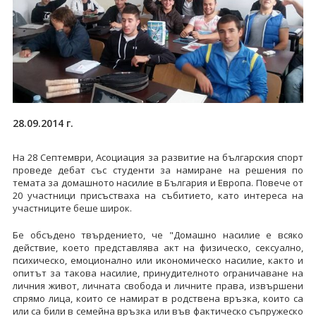
28.09.2014 г.
На 28 Септември, Асоциация за развитие на българския спорт
проведе дебат със студенти за намиране на решения по
темата за домашното насилие в България и Европа. Повече от
20 участници присъстваха на събитието, като интереса на
участниците беше широк.
Бе обсъдено твърдението, че "Домашно насилие е всяко
действие, което представлява акт на физическо, сексуално,
психическо, емоционално или икономическо насилие, както и
опитът за такова насилие, принудителното ограничаване на
личния живот, личната свобода и личните права, извършени
спрямо лица, които се намират в родствена връзка, които са
или са били в семейна връзка или във фактическо съпружеско