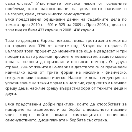
съжителство." Участниците описаха някои от основните
проблеми, като разпознаване на домашното насилие в
България, срам , страх и ниско самочувствие.
Бяха представени официални данни на съдебните дела по
темата през 2010 г. - 601 и 525 за 2009 г. През 2008 г., дела от
този вид са били 473 случая, в 2008 - 438 случаи.
Тази тенденция в Европа показва, всяка трета жена е жертва
на тормоз или 33% от жените над 15-годишна възраст. В
България този процент до момента все още е двадесет и три
процента, като реалния процент е неизвестен, защото малко
хора са склонни да признаят и потърсят помощ . От друга
страна, 29% от жените в България в детството си са преживели
най-малко една от трите форми на насилие - физическо,
сексуално или психологическо. Налице е ясна тенденция за
упражняване на тежки форми на насилие, сред които и насилие
срещу деца, насилие срещу възрастни хора от техните деца и
други.
Бяха представени добри практики, които да способстват за
намиране на възможности за борба с домашното насилие
чрез спорт, който помага самозащитата, повишава
самочувствието, дисциплината и борбата със страха.