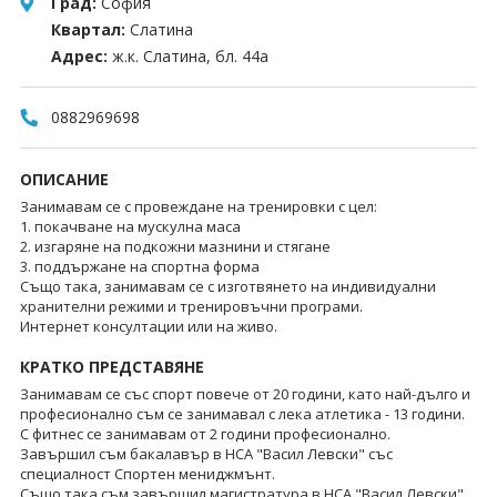
Град:
София
Квартал:
Слатина
Адрес:
ж.к. Слатина, бл. 44а
0882969698
ОПИСАНИЕ
Занимавам се с провеждане на тренировки с цел:
1. покачване на мускулна маса
2. изгаряне на подкожни мазнини и стягане
3. поддържане на спортна форма
Също така, занимавам се с изготвянето на индивидуални
хранителни режими и тренировъчни програми.
Интернет консултации или на живо.
КРАТКО ПРЕДСТАВЯНЕ
Занимавам се със спорт повече от 20 години, като най-дълго и
професионално съм се занимавал с лека атлетика - 13 години.
С фитнес се занимавам от 2 години професионално.
Завършил съм бакалавър в НСА "Васил Левски" със
специалност Спортен мениджмънт.
Също така съм завършил магистратура в НСА "Васил Левски"