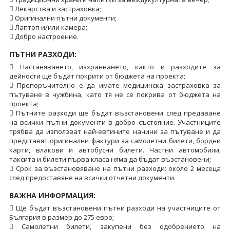
 Лекарства и застраховка;
 Оригинални пътни документи;
 Лаптоп и/или камера;
 Добро настроение.
ПЪТНИ РАЗХОДИ:
 Настаняването, изхранването, както и разходите за
дейности ще бъдат покрити от бюджета на проекта;
 Препоръчително е да имате медицинска застраховка за
пътуване в чужбина, като тя не се покрива от бюджета на
проекта;
 Пътните разходи ще бъдат възстановени след предаване
на всички пътни документи в добро състояние. Участниците
трябва да използват най-евтините начини за пътуване и да
представят оригинални фактури за самолетни билети, бордни
карти, влакови и автобусни билети. Частни автомобили,
таксита и билети първа класа няма да бъдат възстановени;
 Срок за възстановяване на пътни разходи: около 2 месеца
след предоставяне на всички отчетни документи.
ВАЖНА ИНФОРМАЦИЯ:
 Ще бъдат възстановени пътни разходи на участниците от
България в размер до 275 евро;
 Самолетни билети, закупени без одобрението на