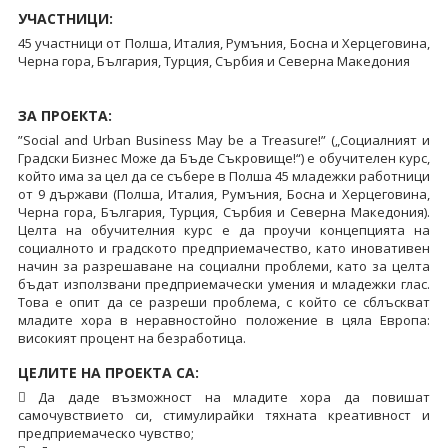
УЧАСТНИЦИ:
45 участници от Полша, Италия, Румъния, Босна и Херцеговина,
Черна гора, България, Турция, Сърбия и Северна Македония
ЗА ПРОЕКТА:
”Social and Urban Business May be a Treasure!” („Социалният и
Градски Бизнес Може да Бъде Съкровище!“) е обучителен курс,
който има за цел да се събере в Полша 45 младежки работници
от 9 държави (Полша, Италия, Румъния, Босна и Херцеговина,
Черна гора, България, Турция, Сърбия и Северна Македония).
Целта на обучителния курс е да проучи концепцията на
социалното и градското предприемачество, като иновативен
начин за разрешаване на социални проблеми, като за целта
бъдат използвани предприемачески умения и младежки глас.
Това е опит да се разреши проблема, с който се сблъскват
младите хора в неравностойно положение в цяла Европа:
високият процент на безработица.
ЦЕЛИТЕ НА ПРОЕКТА СА:
 Да даде възможност на младите хора да повишат
самочувствието си, стимулирайки тяхната креативност и
предприемаческо чувство;