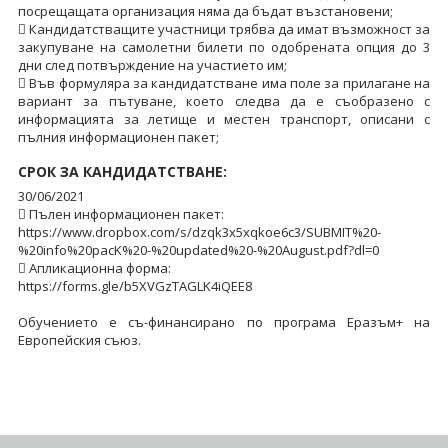
посрещащата организация няма да бъдат възстановени;
 Кандидатстващите участници трябва да имат възможност за
закупуване на самолетни билети по одобрената опция до 3
дни след потвърждение на участието им;
 Във формуляра за кандидатстване има поле за прилагане на
вариант за пътуване, което следва да е съобразено с
информацията за летище и местен транспорт, описани с
пълния информационен пакет;
СРОК ЗА КАНДИДАТСТВАНЕ:
30/06/2021
 Пълен информационен пакет:
https://www.dropbox.com/s/dzqk3x5xqkoe6c3/SUBMIT%20-
%20info%20pacK%20-%20updated%20-%20August.pdf?dl=0
 Апликационна форма:
https://forms.gle/b5XVGzTAGLK4iQEE8
Обучението е съ-финансирано по програма Еразъм+ на
Европейския съюз.