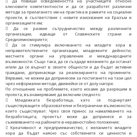
 Да повиши осведомеността на участниците относно
ключовите компетентности и да се разработят различни
методи за прилагането им на практика в рамките на социални
проекти, в съответствие с новите изисквания на Еразъм и
организациите им;
 Да се развие сътрудничество между различните
организации, идващи от Славянските страни и
Средиземноморието;
 Да се стимулира включването на младите хора в
неправителствените организации, младежките дейности,
местните органи на управление и международните
възможности. Също така, да се създаде желанието да останат
и/или да се върнат в своите общности и да бъдат активни
граждани, допринасящи за реализирането на промените.
Вярваме, че можем да допринесем за постигането на тази цел
чрез неформални методи, движейки се от долу нагоре.
По отношение на проблемите, които искаме да разрешим в
проекта, възнамеряваме да включим следното:
 Младежката безработица, като се подчертаят
съществуващите образователни и безгранични възможности,
които съществуват. Чрез своя принос за намаляването на
безработицата, проектът може да допринесе и за
съживяването на районите в неравностойно положение;
 Креативност и предприемачество, с желанието младите
хора да бъдат наясно със собствените си ценности и