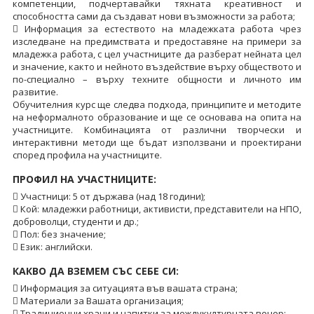
компетенции, подчертавайки тяхната креативност и
способността сами да създават нови възможности за работа;
 Информация за естеството на младежката работа чрез
изследване на предимствата и предоставяне на примери за
младежка работа, с цел участниците да разберат нейната цел
и значение, както и нейното въздействие върху обществото и
по-специално – върху техните общности и личното им
развитие.
Обучителния курс ще следва подхода, принципите и методите
на неформалното образование и ще се основава на опита на
участниците. Комбинацията от различни творчески и
интерактивни методи ще бъдат използвани и проектирани
според профила на участниците.
ПРОФИЛ НА УЧАСТНИЦИТЕ:
 Участници: 5 от държава (над 18 години);
 Кой: младежки работници, активисти, представители на НПО,
доброволци, студенти и др.;
 Пол: без значение;
 Език: английски.
КАКВО ДА ВЗЕМЕМ СЪС СЕБЕ СИ:
 Информация за ситуацията във вашата страна;
 Материали за Вашата организация;
 Традиционни храни и напитки за междукултурната вечер;