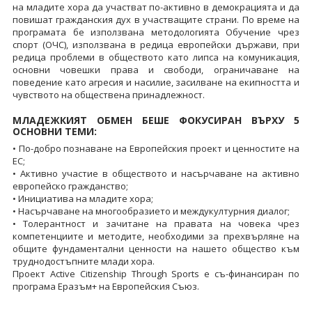
на младите хора да участват по-активно в демокрацията и да
повишат гражданския дух в участващите страни. По време на
програмата бе използвана методологията Обучение чрез
спорт (ОЧС), използвана в редица европейски държави, при
редица проблеми в обществото като липса на комуникация,
основни човешки права и свободи, ограничаване на
поведение като агресия и насилие, засилване на екипността и
чувството на обществена принадлежност.
МЛАДЕЖКИЯТ ОБМЕН БЕШЕ ФОКУСИРАН ВЪРХУ 5
ОСНОВНИ ТЕМИ:
• По-добро познаване на Eвропейския проект и ценностите на
ЕС;
• Активно участие в обществото и насърчаване на активно
европейско гражданство;
• Инициатива на младите хора;
• Насърчаване на многообразието и междукултурния диалог;
• Толерантност и зачитане на правата на човека чрез
компетенциите и методите, необходими за прехвърляне на
общите фундаментални ценности на нашето общество към
труднодостъпните млади хора.
Проект Active Citizenship Through Sports е съ-финансиран по
програма Еразъм+ на Европейския Съюз.