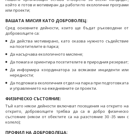
който е готов и мотивиран да работи по екологични програми
или проекти;
ВАШАТА МИСИЯ КАТО ДОБРОВОЛЕЦ:
Сред основните дейности, които ще бъдат ръководени от
доброволците са:
Да действа мотивирано, като оказва нужното съдействие
на посетителите в парка;
Да насърчава екологичното мислене;
Да помага и ориентира посетителите в природния резерват;
Да информира координатора за всякакви инциденти или
нередности;
Да подпомага екологичния отдел на парка при подготовката
и управлението на ежедневните си проекти.
ФИЗИЧЕСКО СЪСТОЯНИЕ:
Тъй като някои дейности включват посещения на открито на
открито, доброволците трябва да са в добро физическо
състояние (някои от обектите са на разстояние 30 -35 мин с
колело);
ПРОФИЛ НА ДОБРОВОЛЕЦА: