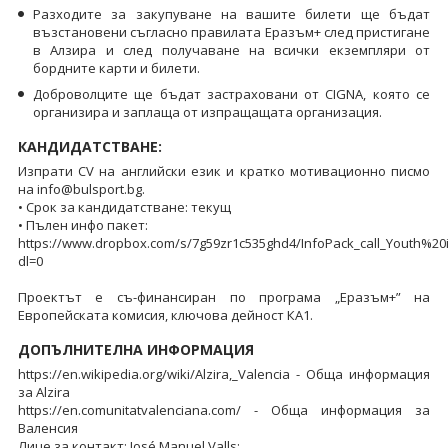
Разходите за закупуване на вашите билети ще бъдат
възстановени съгласно правилата Еразъм+ след пристигане
в Алзира и след получаване на всички екземпляри от
бордните карти и билети.
Доброволците ще бъдат застраховани от CIGNA, която се
организира и заплаща от изпращащата организация.
КАНДИДАТСТВАНЕ:
Изпрати CV на английски език и кратко мотивационно писмо
на info@bulsport.bg.
• Срок за кандидатстване: текущ
• Пълен инфо пакет:
https://www.dropbox.com/s/7g59zr1c535ghd4/InfoPack_call_Youth%2
dl=0
Проектът е съ-финансиран по програма „Еразъм+” на
Европейската комисия, ключова дейност КА1.
ДОПЪЛНИТЕЛНА ИНФОРМАЦИЯ
https://en.wikipedia.org/wiki/Alzira,_Valencia - Обща информация
за Alzira
https://en.comunitatvalenciana.com/ - Обща информация за
Валенсия
Лице за контакт: José Manuel Valls;