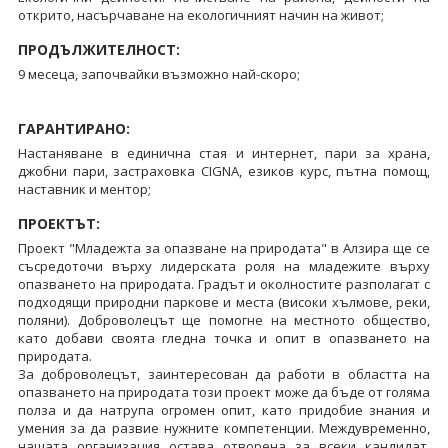
открито, насърчаване на екологичният начин на живот;
ПРОДЪЛЖИТЕЛНОСТ:
9 месеца, започвайки възможно най-скоро;
ГАРАНТИРАНО:
Настаняване в единична стая и интернет, пари за храна,
джобни пари, застраховка CIGNA, езиков курс, пътна помощ,
наставник и ментор;
ПРОЕКТЪТ:
Проект "Младежта за опазване на природата" в Алзира ще се
съсредоточи върху лидерската роля на младежите върху
опазването на природата. Градът и околностите разполагат с
подходящи природни паркове и места (високи хълмове, реки,
поляни). Доброволецът ще помогне на местното общество,
като добави своята гледна точка и опит в опазването на
природата.
За доброволецът, заинтересован да работи в областта на
опазването на природата този проект може да бъде от голяма
полза и да натрупа огромен опит, като придобие знания и
умения за да развие нужните компетенции. Междувременно,
нашата организация остава отворена за всеки кандидат,