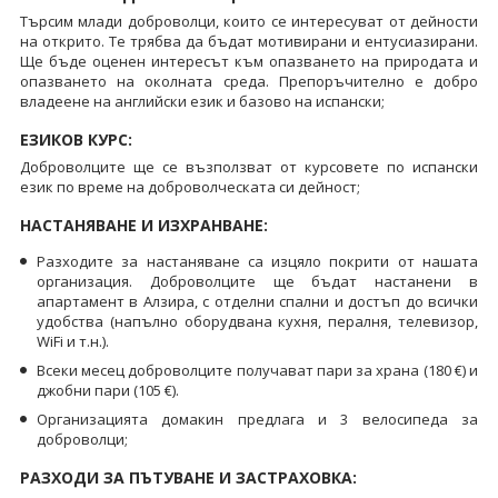
Търсим млади доброволци, които се интересуват от дейности
на открито. Те трябва да бъдат мотивирани и ентусиазирани.
Ще бъде оценен интересът към опазването на природата и
опазването на околната среда. Препоръчително е добро
владеене на английски език и базово на испански;
ЕЗИКОВ КУРС:
Доброволците ще се възползват от курсовете по испански
език по време на доброволческата си дейност;
НАСТАНЯВАНЕ И ИЗХРАНВАНЕ:
Разходите за настаняване са изцяло покрити от нашата
организация. Доброволците ще бъдат настанени в
апартамент в Алзира, с отделни спални и достъп до всички
удобства (напълно оборудвана кухня, пералня, телевизор,
WiFi и т.н.).
Всеки месец доброволците получават пари за храна (180 €) и
джобни пари (105 €).
Организацията домакин предлага и 3 велосипеда за
доброволци;
РАЗХОДИ ЗА ПЪТУВАНЕ И ЗАСТРАХОВКА: