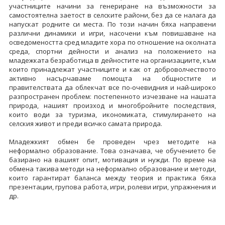
участниците начини за генериране на възможности за
самостоятелна заетост в селските райони, без да се налага да
напускат родните си места. По този начин бяха направени
различни динамики и игри, насочени към повишаване на
осведомеността сред младите хора по отношение на околната
среда, спортни дейности и анализ на положението на
младежката безработица в дейностите на организациите, към
които принадлежат участниците и как от доброволчеството
активно насърчаваме помощта на общностите и
правителствата да облекчат все по-очевидния и най-широко
разпространен проблем: постепенното изчезване на нашата
природа, нашият произход и многобройните последствия,
които води за туризма, икономиката, стимулирането на
селския живот и преди всичко самата природа.
Младежкият обмен бе проведен чрез методите на
неформално образование. Това означава, че обучението бе
базирано на вашият опит, мотивация и нужди. По време на
обмена такива методи на неформално образование и методи,
които гарантират баланса между теория и практика бяха
презентации, групова работа, игри, ролеви игри, упражнения и
др.