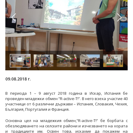
09.08.2018 г.
В периода 1 – 9 август 2018 година в Искар, Испания бе
проведен младежки обмен “R-active-T!”. В него взеха участие 40
участници от 6 различни държави – Испания, Словакия, Чехия,
България, Португалия и Франция.
Основна цел на младежкия обмен,“R-active-T!” бе борбата с
обезлюдяването на селските райони и изчезването на хората
и традициите им. Освен това, искахме да покажем на