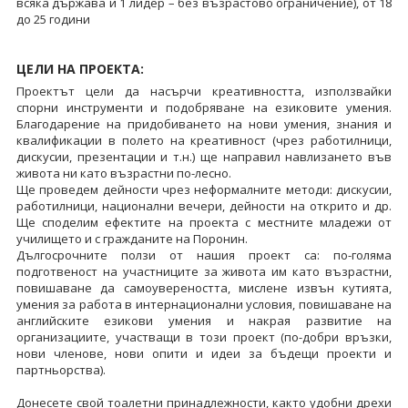
всяка държава и 1 лидер – без възрастово ограничение), от 18
до 25 години
ЦЕЛИ НА ПРОЕКТА:
Проектът цели да насърчи креативността, използвайки
спорни инструменти и подобряване на езиковите умения.
Благодарение на придобиването на нови умения, знания и
квалификации в полето на креативност (чрез работилници,
дискусии, презентации и т.н.) ще направил навлизането във
живота ни като възрастни по-лесно.
Ще проведем дейности чрез неформалните методи: дискусии,
работилници, национални вечери, дейности на открито и др.
Ще споделим ефектите на проекта с местните младежи от
училището и с гражданите на Поронин.
Дългосрочните ползи от нашия проект са: по-голяма
подготвеност на участниците за живота им като възрастни,
повишаване да самоувереността, мислене извън кутията,
умения за работа в интернационални условия, повишаване на
английските езикови умения и накрая развитие на
организациите, участващи в този проект (по-добри връзки,
нови членове, нови опити и идеи за бъдещи проекти и
партньорства).
Донесете свой тоалетни принадлежности, както удобни дрехи