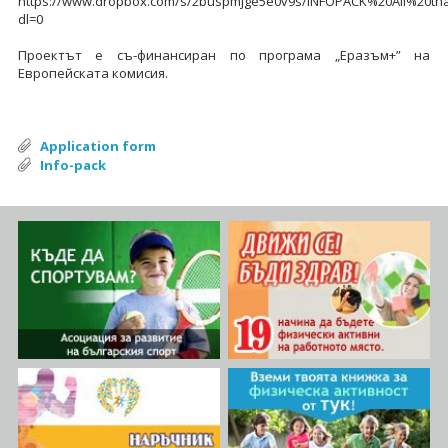
https://www.dropbox.com/s/2buspmjge5e0v9s/INFOPACK%20All%20tha
dl=0
Проектът е съ-финансиран по програма „Еразъм+” на
Европейската комисия.
Application form
Info-pack