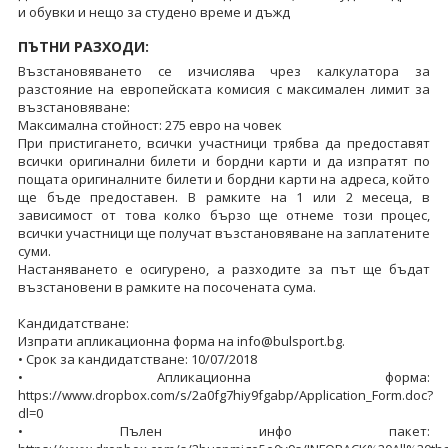
и обувки и нещо за студено време и дъжд
ПЪТНИ РАЗХОДИ:
Възстановяването се изчислява чрез калкулатора за
разстояние на европейската комисия с максимален лимит за
възстановяване:
Максимална стойност: 275 евро на човек
При пристигането, всички участници трябва да предоставят
всички оригинални билети и бордни карти и да изпратят по
пощата оригиналните билети и бордни карти на адреса, който
ще бъде предоставен. В рамките на 1 или 2 месеца, в
зависимост от това колко бързо ще отнеме този процес,
всички участници ще получат възстановяване на заплатените
суми.
Настаняването е осигурено, а разходите за път ще бъдат
възстановени в рамките на посочената сума.
Кандидатстване:
Изпрати апликационна форма на info@bulsport.bg.
• Срок за кандидатстване: 10/07/2018
• Апликационна форма:
https://www.dropbox.com/s/2a0fg7hiy9fgabp/Application_Form.doc?
dl=0
• Пълен инфо пакет: