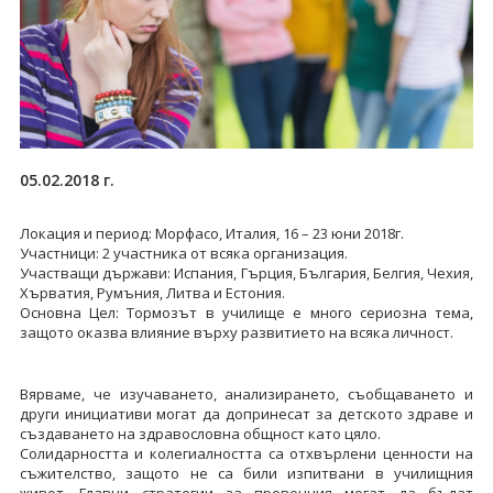
05.02.2018 г.
Локация и период: Морфасо, Италия, 16 – 23 юни 2018г.
Участници: 2 участника от всяка организация.
Участващи държави: Испания, Гърция, България, Белгия, Чехия,
Хърватия, Румъния, Литва и Естония.
Основна Цел: Тормозът в училище е много сериозна тема,
защото оказва влияние върху развитието на всяка личност.
Вярваме, че изучаването, анализирането, съобщаването и
други инициативи могат да допринесат за детското здраве и
създаването на здравословна общност като цяло.
Солидарността и колегиалността са отхвърлени ценности на
съжителство, защото не са били изпитвани в училищния