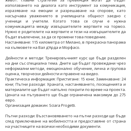
живот. Главни стратегии за превенция могат да бъдат
използването на диалога като инструмент за комуникация,
изразяване на емоции и разрешаване на спорове, като
насърчава уважението в училищната общност заедно с
ученици и учители. Когато това се случи е нужна
комуникацията между извършителите жертвите на тормоз.
Нужно е родителите на жертвите и тези на извършителите да
бъдат въвлечени, за да се промени това поведение.
Настаняване: 115 километра от Милано, в прекрасна панорама
на хълмовете на Вал д‘Арда и Морфасо.
Дейности и методи: Тренировъчният курс ще бъде разделен
на дни със специална тема. Дните ще бъдат провеждани чрез
неформални методи, емоционално обучение, лична и групова
оценка, творчески дейности и правене на видео.
Практическа информация: Пристигане: 15 юни; Заминаване: 24
юни; Пътни разходи: Храната, настаняването, посещенията и
материалите ще бъдат напълно покрити по време на проекта.
Цената на пътуването ще бъде ограничена максимум до 275
евро.
Организация домакин: Sciara Progetti.
Пътни разходи: Възстановяването на пътни разходи ще бъде
след приключване на мобилността и предоставяне от страна
на участниците на всички необходими документи.