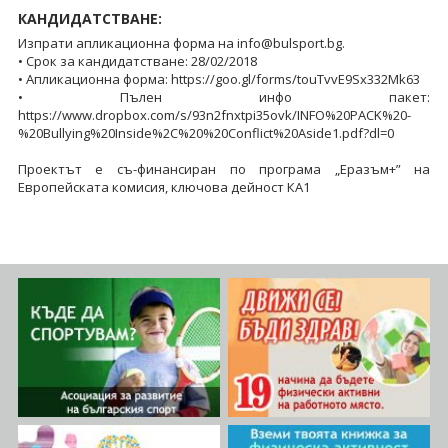
КАНДИДАТСТВАНЕ:
Изпрати апликационна форма на info@bulsport.bg.
• Срок за кандидатстване: 28/02/2018
• Апликационна форма: https://goo.gl/forms/touTvvE9Sx332Mk63
• Пълен инфо пакет:
https://www.dropbox.com/s/93n2fnxtpi35ovk/INFO%20PACK%20-
%20Bullying%20Inside%2C%20%20Conflict%20Aside1.pdf?dl=0
Проектът е съ-финансиран по програма „Еразъм+” на
Европейската комисия, ключова дейност КА1