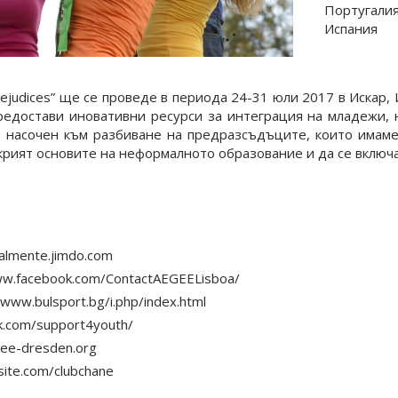
Португали
Испания
 prejudices” ще се проведе в периода 24-31 юли 2017 в Искар
редостави иновативни ресурси за интеграция на младежи, 
е насочен към разбиване на предразсъдъците, които имам
крият основите на неформалното образование и да се включа
lmente.jimdo.com
w.facebook.com/ContactAEGEELisboa/
ww.bulsport.bg/i.php/index.html
.com/support4youth/
e-dresden.org
site.com/clubchane