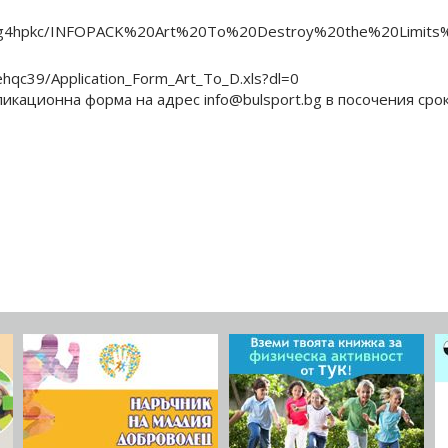
7cg4hpkc/INFOPACK%20Art%20To%20Destroy%20the%20Limits%
hqc39/Application_Form_Art_To_D.xls?dl=0
икационна форма на адрес info@bulsport.bg в посочения срок