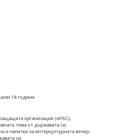
шили 18 години.
пращащата организация (АРБС);
вната тема от държавата си;
на и напитки за интеркултурната вечер;
жавата си.