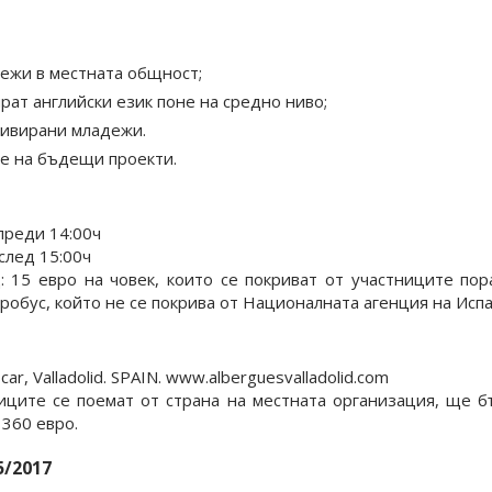
ежи в местната общност;
рат английски език поне на средно ниво;
тивирани младежи.
е на бъдещи проекти.
преди 14:00ч
след 15:00ч
 15 евро на човек, които се покриват от участниците пор
робус, който не се покрива от Националната агенция на Испа
r, Valladolid. SPAIN. www.alberguesvalladolid.com
иците се поемат от страна на местната организация, ще 
 360 евро.
/2017