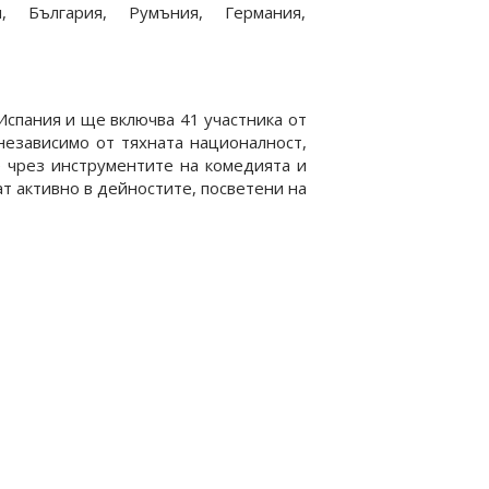
я, България, Румъния, Германия,
, Испания и ще включва 41 участника от
независимо от тяхната националност,
е чрез инструментите на комедията и
т активно в дейностите, посветени на