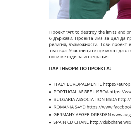
Проект “Art to destroy the limits and
6 държави. Проекта има за цел да п
религия, възможности. Този проект 
театъра. Участниците ще могат да от
нови методи за интеграция.
ПАРТНЬОРИ ПО ПРОЕКТА:
ITALY EUROPALMENTE https://europa
PORTUGAL AEGEE LISBOA https://ww
BULGARIA ASSOCIATION BSDA http://w
ROMANIA S4YD https://www.facebook
GERMANY AEGEE DRESDEN www.aege
SPAIN CD CHAÑE http://clubchane.wix