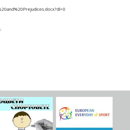
20and%20Prejudices.docx?dl=0
.