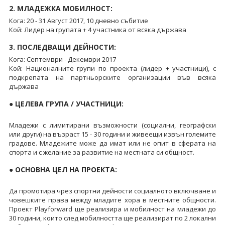
2. МЛАДЕЖКА МОБИЛНОСТ:
Кога: 20 - 31 Август 2017, 10 дневно събитие
Кой: Лидер на групата + 4 участника от всяка държава
3. ПОСЛЕДВАЩИ ДЕЙНОСТИ:
Кога: Септември - Декември 2017
Кой: Националните групи по проекта (лидер + участници), с
подкрепата на партньорските организации във всяка
държава
● ЦЕЛЕВА ГРУПА / УЧАСТНИЦИ:
Младежи с лимитирани възможности (социални, географски
или други) на възраст 15 - 30 години и живеещи извън големите
градове. Младежите може да имат или не опит в сферата на
спорта и с желание за развитие на местната си общност.
● ОСНОВНА ЦЕЛ НА ПРОЕКТА:
Да промотира чрез спортни дейности социалното включване и
човешките права между младите хора в местните общности.
Проект Playforward ще реализира и мобилност на младежи до
30 години, които след мобилността ще реализират по 2 локални