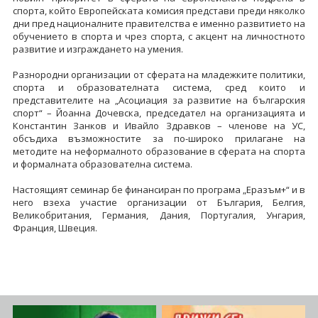
спорта, който Европейската комисия представи преди няколко
дни пред националните правителства е именно развитието на
обучението в спорта и чрез спорта, с акцент на личностното
развитие и изграждането на умения.
Разнородни организации от сферата на младежките политики,
спорта и образователната система, сред които и
представителите на „Асоциация за развитие на българския
спорт“ – Йоанна Дочевска, председател на организацията и
Константин Занков и Ивайло Здравков – членове на УС,
обсъдиха възможностите за по-широко прилагане на
методите на неформалното образование в сферата на спорта
и формалната образователна система.
Настоящият семинар бе финансиран по програма „Еразъм+“ и в
него взеха участие организации от България, Белгия,
Великобритания, Германия, Дания, Португалия, Унгария,
Франция, Швеция.