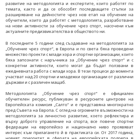
развитие на методологията и експертите, които работят по
темата, както и да се обособят последващите стъпки за
разширяване на дейностите чрез нов етап на обучение на
обучители, които да работят с методологията, разработване
на нови активности за обучение чрез спорт, насочени към
актуалните предизвикателства в обществото ни.
В последните 5 години след създаване на методологията за
„Обучение чрез спорт“, в Европа и по света бяха проведени
множество проекти с млади хора и спортни организации, които
бяха запознати с наръчника за „Обучение чрез спорт“ и с
конкретни активности, които могат да бъдат ползвани в
ежедневната работа с млади хора. В тези процеси до момента
участват над 20 спортни и младежки организации от различни
държави и с различен мащаб.
Методологията „Обучение чрез спорт“ е официален
обучителен ресурс, публикуван в ресурсните центрове на
Европейската комисия „Салто“ и е представяна многократно
пред Съвета на Европа. С оглед на огромните възможности на
методологията за личностно развитие, което рефлектира и
върху доброто управление на спорта, все повече спортни
федерации на европейско и национално ниво проявяват
интерес към прилагането й в практиката си. От 2017 година,
новият приоритет в сферата на европейската подрепа в