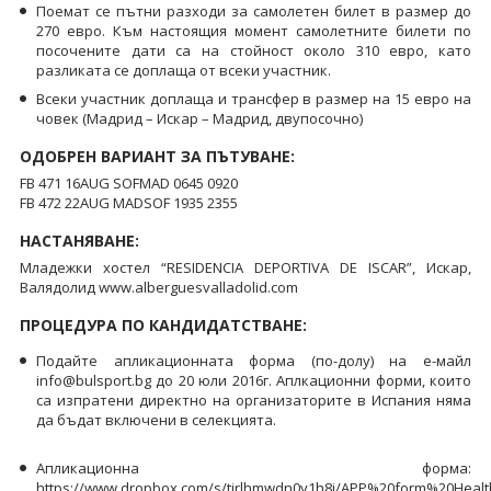
Поемат се пътни разходи за самолетен билет в размер до
270 евро. Към настоящия момент самолетните билети по
посочените дати са на стойност около 310 евро, като
разликата се доплаща от всеки участник.
Всеки участник доплаща и трансфер в размер на 15 евро на
човек (Мадрид – Искар – Мадрид, двупосочно)
ОДОБРЕН ВАРИАНТ ЗА ПЪТУВАНЕ:
FB 471 16AUG SOFMAD 0645 0920
FB 472 22AUG MADSOF 1935 2355
НАСТАНЯВАНЕ:
Младежки хостел “RESIDENCIA DEPORTIVA DE ISCAR”, Искар,
Валядолид www.alberguesvalladolid.com
ПРОЦЕДУРА ПО КАНДИДАТСТВАНЕ:
Подайте апликационната форма (по-долу) на е-майл
info@bulsport.bg до 20 юли 2016г. Аплкационни форми, които
са изпратени директно на организаторите в Испания няма
да бъдат включени в селекцията.
Апликационна форма:
https://www.dropbox.com/s/tirlhmwdn0y1h8i/APP%20form%20Health