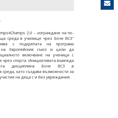
.
mps4Champs 2.0 – изграждане на по-
ща среда в училище чрез Боче BC3“
нява с подкрепата на програма
“ на Европейския съюз и цели да
оциалното включване на ученици с
 чрез спорта. Инициативата въвежда
аната дисциплина Боче BC3 в
 среда, като създава възможности за
участие на деца с и без увреждания.