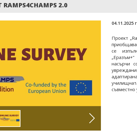
 RAMPS4CHAMPS 2.0
04.11.2025 г
Проект „Ra
приобщава
се изпъл
„Еразъм+
насърчи с
увреждания
адаптир
училищната
съвместно 