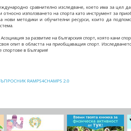
еждународно сравнително изследване, което има за цел да
ти относно използването на спорта като инструмент за при
а нови методики и обучителни ресурси, които да подпо
стема.
Асоциация за развитие на българския спорт, която кани спо
 своя опит в областта на приобщаващия спорт. Изследване
 спортове в България!
ВЪПРОСНИК RAMPS4CHAMPS 2.0