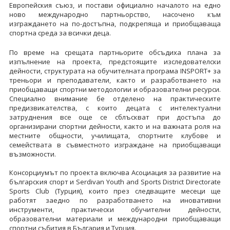
Европейския съюз, и постави официално началото на едно
ново международно партньорство, насочено към
изграждането на по-достъпна, подкрепяща и приобщаваща
спортна среда за всички деца.
По време на срещата партньорите обсъдиха плана за
изпълнение на проекта, предстоящите изследователски
дейности, структурата на обучителната програма INSPORT+ за
треньори и преподаватели, както и разработването на
приобщаващи спортни методологии и образователни ресурси.
Специално внимание бе отделено на практическите
предизвикателства, с които децата с интелектуални
затруднения все още се сблъскват при достъпа до
организирани спортни дейности, както и на важната роля на
местните общности, училищата, спортните клубове и
семействата в съвместното изграждане на приобщаващи
възможности.
Консорциумът по проекта включва Асоциация за развитие на
българския спорт и Serdivan Youth and Sports District Directorate
Sports Club (Турция), които през следващите месеци ще
работят заедно по разработването на иновативни
инструменти, практически обучителни дейности,
образователни материали и международни приобщаващи
спортни събития в България и Турция.