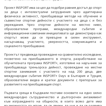
Проект INSPORT има за цел да подобри равния достъп до спорт
за деца с интелектуални затруднения чрез адаптирана
физическа активност, приобщаващи методи на обучение и
съвместни спортни дейности с участието на деца с и без
увреждания. Чрез спортни дейности на местно ниво,
образователни програми, международни събития и
информационни кампании инициативата ще демонстрира как
спортът може да се превърне в силен инструмент,
насърчаващ участието, увереността, комуникацията и
социалното приобщаване.
Проектът предвижда провеждане на сравнително изследване,
посветено на приобщаването в спорта, разработване на
обучителната програма INSPORT+, изготвяне на наръчник за
приобщаваща треньорска дейност, провеждане на местни
спортни занимания с участието на над 200 деца, две
международни събития INSPORT+ Days в България и Турция,
образователни видеа и кратки документи с препоръки за
развитието на приобщаващия спорт.
Първата среща в Кърджали постави основите на едно силно
международно сътрудничество и дългосрочен ангажимент
към изграждането на общности, в които всяко дете има
възможността да играе, да се движи, да учи и да се развива