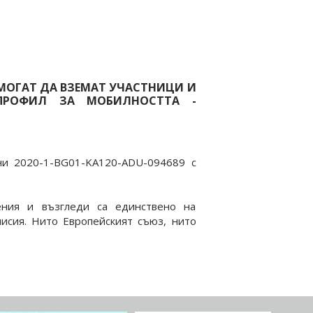
О МОГАТ ДА ВЗЕМАТ УЧАСТНИЦИ И
 ПРОФИЛ ЗА МОБИЛНОСТТА -
ни 2020-1-BG01-KA120-ADU-094689 с
ения и възгледи са единствено на
исия. Нито Европейският съюз, нито