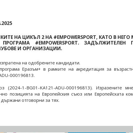
.2025
МКИТЕ НА ЦИКЪЛ 2 НА #EMPOWERSPORT, КАТО В НЕГ
ПРОГРАМА #EMPOWERSPORT. ЗАДЪЛЖИТЕЛЕН
ЛУБОВЕ И ОРГАНИЗАЦИИ.
зпратена на одобрените кандидати.
програма Еразъм+ в рамките на акредитация за възраст
ADU-000196813.
юз (2024-1-BG01-KA121-ADU-000196813). Изразените мн
енно позицията на Европейския съюз или Европейската ком
държани отговорни за тях.