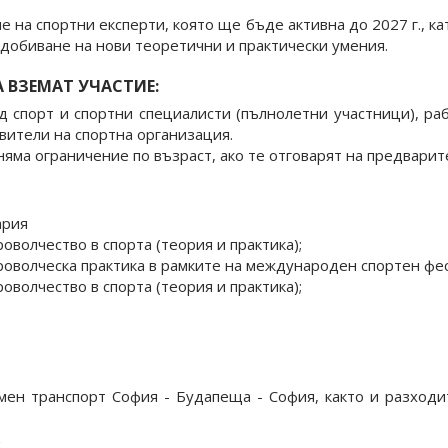
е на спортни експерти, която ще бъде активна до 2027 г., к
идобиване на нови теоретични и практически умения.
 ВЗЕМАТ УЧАСТИЕ:
д спорт и спортни специалисти (пълнолетни участници), ра
вители на спортна организация.
няма ограничение по възраст, ако те отговарят на предварит
ария
оволчество в спорта (теория и практика);
роволческа практика в рамките на международен спортен фест
оволчество в спорта (теория и практика);
емен транспорт София - Будапеща - София, както и разход