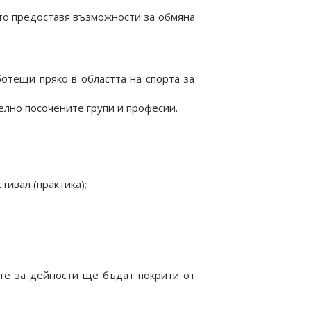
ато предоставя възможности за обмяна
ботещи пряко в областта на спорта за
елно посочените групи и професии.
ивал (практика);
ите за дейности ще бъдат покрити от