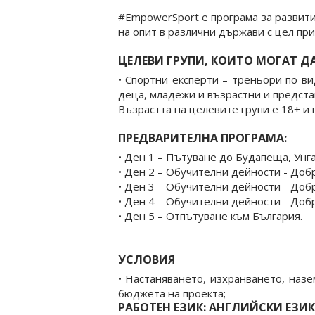
#EmpowerSport е програма за развити
на опит в различни държави с цел пр
ЦЕЛЕВИ ГРУПИ, КОИТО МОГАТ ДА
• Спортни експерти – треньори по ви
деца, младежи и възрастни и предста
Възрастта на целевите групи е 18+ и 
ПРЕДВАРИТЕЛНА ПРОГРАМА:
• Ден 1 – Пътуване до Будапеща, Унг
• Ден 2 – Обучителни дейности - Добр
• Ден 3 – Обучителни дейности - Доб
• Ден 4 – Обучителни дейности - Добр
• Ден 5 – Отпътуване към България.
УСЛОВИЯ
• Настаняването, изхранването, наз
бюджета на проекта;
РАБОТЕН ЕЗИК: АНГЛИЙСКИ ЕЗИК