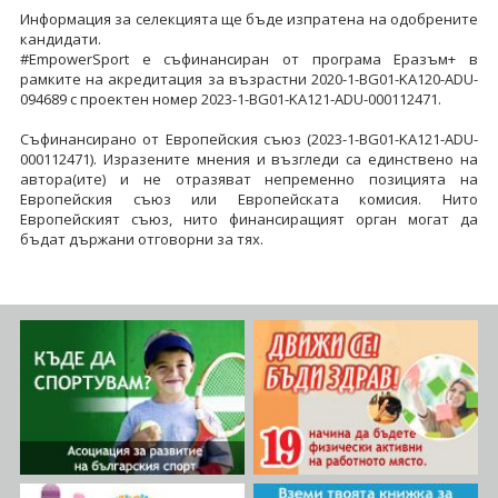
Информация за селекцията ще бъде изпратена на одобрените
кандидати.
#EmpowerSport е съфинансиран от програма Еразъм+ в
рамките на акредитация за възрастни 2020-1-BG01-KA120-ADU-
094689 с проектен номер 2023-1-BG01-KA121-ADU-000112471.
Съфинансирано от Европейския съюз (2023-1-BG01-KA121-ADU-
000112471). Изразените мнения и възгледи са единствено на
автора(ите) и не отразяват непременно позицията на
Европейския съюз или Европейската комисия. Нито
Европейският съюз, нито финансиращият орган могат да
бъдат държани отговорни за тях.