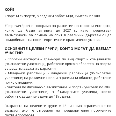
КОЙ?
Спортни експерти, Младежки работници, Учители по ФВС
#EmpowerSport е програма за развитие на спортни експерти,
която ще бъде активна до 2027 г., като предоставя
възможности за обмяна на опит в различни държави с цел
придобиване на нови теоретични и практически умения.
ОСНОВНИТЕ ЦЕЛЕВИ ГРУПИ, КОИТО МОГАТ ДА ВЗЕМАТ
УЧАСТИЕ:
• Спортни експерти – треньори по вид спорт и специалисти
(пълнолетни участници), работещи пряко в областта на спорта
за деца, младежи и възрастни.
• Младежки работници - младежки работници (пълнолетни
участници) на различни нива и в различни области, работещи
пряко с младежи.
• Учители по Физическо възпитание и спорт - учители по ФВС
(пълнолетни участници) в българските училища, които
работят с деца и младежи до 18 години.
Възрастта на целевите групи е 18+ и няма ограничение по
възраст, ако те отговарят на предварително посочените
групи и професии.