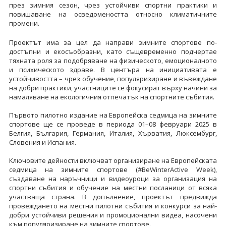
през зимния сезон, чрез устойчиви спортни практики и
повишаване на осведомеността относно климатичните
промени.
Проектът има за цел да направи зимните спортове по-
достъпни и екосъобразни, като същевременно подчертае
тяхната роля за подобряване на физическото, емоционалното
и психическото здраве. В центъра на инициативата е
устойчивостта – чрез обучение, популяризиране и въвеждане
на добри практики, участниците се фокусират върху начини за
намаляване на екологичния отпечатък на спортните събития.
Първото пилотно издание на Европейска седмица на зимните
спортове ще се проведе в периода 01–08 февруари 2025 в
Белгия, България, Германия, Италия, Хърватия, Люксембург,
Словения и Испания.
Ключовите дейности включват организиране на Европейската
седмица на зимните спортове (#BeWinterActive Week),
създаване на наръчници и видеоуроци за организация на
спортни събития и обучение на местни посланици от всяка
участваща страна. В допълнение, проектът предвижда
провеждането на местни пилотни събития и конкурси за най-
добри устойчиви решения и промоционални видеа, насочени
към популяризиране на зимните спортове.