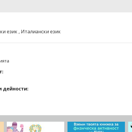
ки език , Италиански език
ията
т:
 дейности: