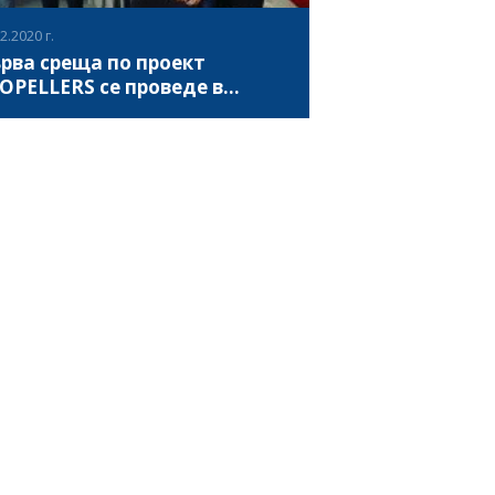
2.2020 г.
рва среща по проект
OPELLERS се проведе в
елце
ериода 07-09 февруари 2020, в Киелце,
ша се проведе първа среща по проект
ofessional and Personal Experience through
elong Learning and Regular Sport”
OPELLERS). PROPELLERS включва 8
ВИЖ ПОВЕЧЕ
тньорски организации от 6 държави от
опейския съюз (Полша, Италия, България,
ватия, Гърция и Испания), насочени към
ърчаване на доброволното участие в
ртни дейности и осъзнаване на
чението на физическите дейности,
обряващи здравето, в съответствие с
истичния модел на здравето сред
ото население на ЕС, с особен акцент
ху категориите в неравностойно
ожение (NEET, хора с увреждания). В
щата взе участие Йоанна Дочевска,