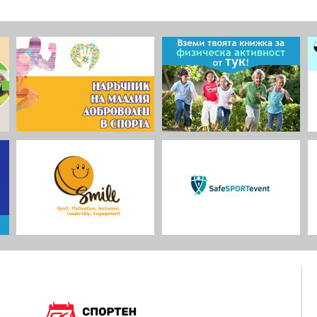
период от 30 месеца с концепцията за
пре
насърчаване на синергия между областта на
бъл
ия
спорта, здравеопазването, образованието,
обучението и младежта. 8 партньори от 6
държави и 25 професионалисти ще работят
в
заедно в консорциум с големи амбиции.
Координатор на проекта е полската
организация Регионален доброволчески
с
център.
т