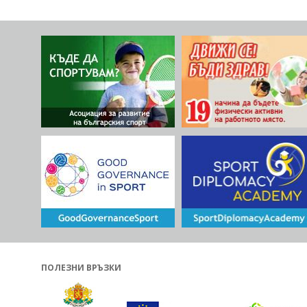
Lifelong Learning and Regular Sport”
(PROPELLERS) включва 8 партньорски
организации от 6 държави от Европейск
съюз (Полша, Италия, България, Хърватия,
ВИЖ ПОВЕЧЕ
Гърция и Испания), насочени към
насърчаване на доброволното участие 
спортни дейности и осъзнаване на
значението на физическите дейности,
подобряващи здравето, в съответствие 
холистичния модел на здравето сред
общото население на ЕС, с особен акцен
върху категориите в неравностойно
положение (NEET, хора с увреждания).
ПОЛЕЗНИ ВРЪЗКИ