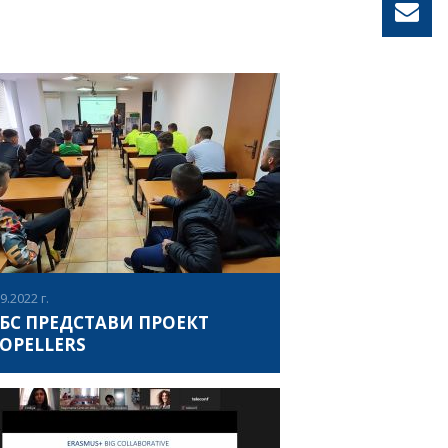
9.2022 г.
БС ПРЕДСТАВИ ПРОЕКТ
OPELLERS
28.09.2022 година, с подкрепата на
ултет „Спорт“ към Национална спортна
демия „Васил Левски“ гр. София,
циация за развитие на българския спорт