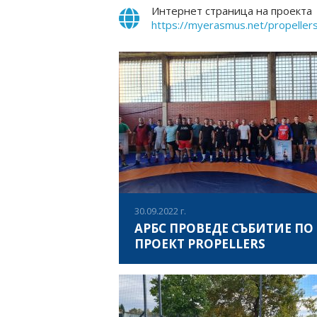
Интернет страница на проекта
https://myerasmus.net/propeller
30.09.2022 г.
АРБС ПРОВЕДЕ СЪБИТИЕ ПО
ПРОЕКТ PROPELLERS
На 30.09.2022 година, с подкрепата катед
„Борба и джудо“ към Национална спортн
академия „Васил Левски“ гр. София,
Асоциация за развитие на българския сп