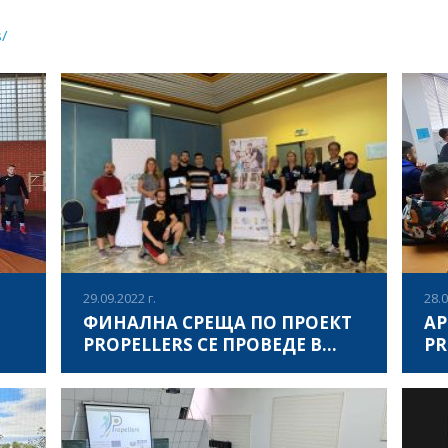
s/
29.09.2022 г.
28.0
ФИНАЛНА СРЕЩА ПО ПРОЕКТ
АР
PROPELLERS СЕ ПРОВЕДЕ В
PR
ИТАЛИЯ
ра
Международната среща по проект Propellers
На 
а
се проведе в Сасари, Сардиня, в периода 26-
фак
28 септември 2022, по време на която
ака
орт,
партньори от 6 европейски държави,
Асо