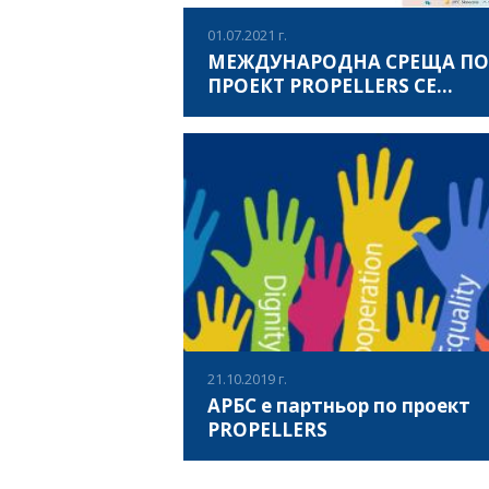
ръководител катедрата - доц. Емил Атана
01.07.2021 г.
МЕЖДУНАРОДНА СРЕЩА ПО
ПРОЕКТ PROPELLERS СЕ
ПРОВЕДЕ В СОФИЯ
Международната среща по проект Propel
се проведе в София, България, на 30 юни
Партньори от 6 европейски държави,
България, Италия, Полша, Гърция, Хървати
Испания, се събраха заедно, за да открия
ВИЖ ПОВЕЧЕ
втората среща за „Професионален и лич
опит чрез учене през целия живот и
редовен спорт“ - Propellers, с цел обсъж
на дейностите по проекта и актуализации
21.10.2019 г.
АРБС е партньор по проект
PROPELLERS
“Professional and Personal Experience thr