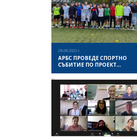
проведе спортен турнир по проект
ВИЖ ПОВЕЧЕ
„PROPELLERS - професионален и личен 
чрез учене през целия живот и редовен
спорт“, в което взеха участие
представителните отбори по борба на Н
(мъже).
28.09.2022 г.
АРБС ПРОВЕДЕ СПОРТНО
СЪБИТИЕ ПО ПРОЕКТ
PROPELLERS
На 28.09.2022 година, с подкрепата на
катедра „Футбол и тенис“ към Националн
спортна академия „Васил Левски“ гр. Соф
Асоциация за развитие на българския сп
проведе спортен турнир по проект
ВИЖ ПОВЕЧЕ
„PROPELLERS - професионален и личен 
чрез учене през целия живот и редовен
спорт“, в което взеха участие
представителните отбори по футбол на 
(мъже). Събитието бе уважено от