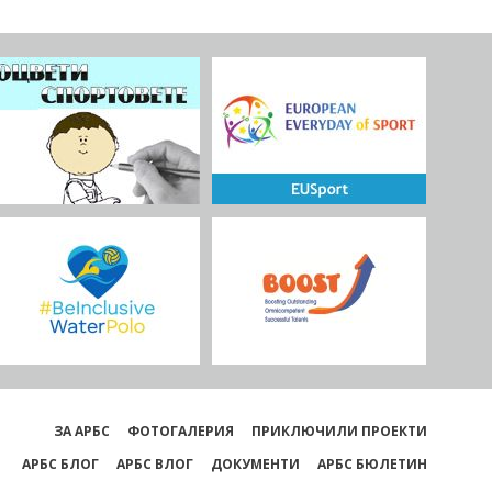
дседател на Асоциация за развитие на
гарския спорт, партньор от България.
ЗА АРБС
ФОТОГАЛЕРИЯ
ПРИКЛЮЧИЛИ ПРОЕКТИ
АРБС БЛОГ
АРБС ВЛОГ
ДОКУМЕНТИ
АРБС БЮЛЕТИН