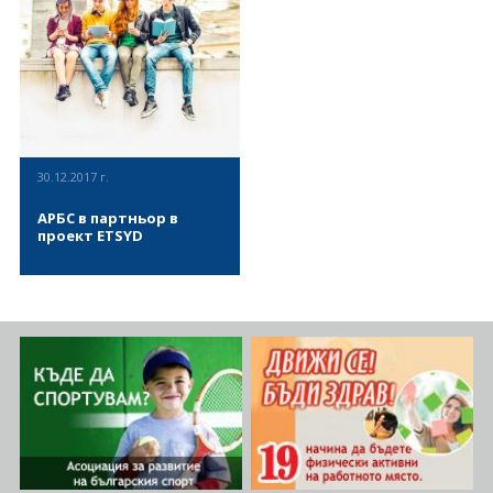
цел да анализира нагласите
равенството, толерантността,
Румъния, Букурещ се
ETSYD Equity through sport for
на неправителствените,
честната игра, намаляването
проведе обучителен курс по
youth development е проект,
образователни и спортни
на образователните
проект Справедливост чрез
който има за цел да подобри
организации в България,
затруднения и начина на
спорт за развитие на
социалното приобщаване,
ВИЖ ПОВЕЧЕ
ВИЖ ПОВЕЧЕ
Ирландия и Италия относно
живот, свързани със здравето,
младите хора - ETSYD Equity
равенството, толерантността,
заетостта на хора с
задълбочено насърчаване и
through sport for youth
честната игра, намаляването
интелектуални увреждания.
засилване на
development. Представител
на образователните
доброволческите дейности в
на “Асоциация за развитие
затруднения и начина на
спорта, за млади хора 7-19
на българския спорт” бе
живот, свързани със здравето,
години, от 6-те най-
Ивайло Здравков - член на
задълбочено насърчаване и
непривилегировани
30.12.2017 г.
УС на организацията.
засилване на
училища от Букурещ, сектор
Проектът има за цел да
доброволческите дейности в
3, Румъния, в продължение
АРБС в партньор в
подобри социалното
спорта, за млади хора 7-19
на 18 месеца. В обучението
проект ETSYD
приобщаване, равенството,
години, от 6-те най-
взеха участие представители
толерантността, честната
непривилегировани
от Румъния, Гърция и
игра, намаляването на
училища от Букурещ, сектор
Справедливост чрез спорт за
България, които проведоха
образователните
3, Румъния, в продължение
развитие на младите хора -
спортно-обучителни сесии
затруднения и начина на
на 18 месеца. Първата
ETSYD /Equity through sport
съвместно с учители по
живот, свързани със здравето,
международна среща по
for youth development/ е
физическо възпитание в
задълбочено насърчаване и
проекта се състоя в периода
проект, който има за цел да
няколко от училищата в
засилване на
25 и 26 февруари 2018 в
подобри социалното
Букурещ.
ВИЖ ПОВЕЧЕ
доброволческите дейности в
Букурещ, Румъния, като в
приобщаване, равенството,
спорта, за млади хора 7-19
нея взе участие Йоанна
толерантността, честната
години, от 6-те най-
Дочевска – председател на
игра, намаляването на
непривилегировани
Асоциация за развитие на
образователните
училища от Букурещ, сектор
българския спорт, партньор
затруднения и начина на
3, Румъния, в продължение
по проекта от страна на
живот, свързани със здравето,
на 18 месеца. В обучението
България.
задълбочено насърчаване и