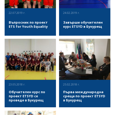
22.07.2019 г.
24.02.2019 г.
Въпросник по проект
Завърши обучителен
ETS for Youth Equality
курс ETSYD в Букурещ
Проект Обучение чрез спорт
В периода 24 – 27 февруари,
за младежко равенство /ETS
в Букурещ, Румъния
for Youth Equality (EYE)/ е
(настоящ председател на
двугодишно стратегическо
Съвета на ЕС) се проведе
партньорство в сферата на
обучителен курс по проект
младежта, което в насочено
„Справедливост чрез спорт за
ВИЖ ПОВЕЧЕ
ВИЖ ПОВЕЧЕ
към създаването на нови
развитие на младите хора“ -
образователни възможности
ETSYD (Equity through sport
за младежи с увреждания
for youth development).
(предимно интелектуални)
Представители на
чрез използване на
“Асоциация за развитие на
иновативната методология
българския спорт” бяха
23.05.2018 г.
25.02.2018 г.
Обучение чрез спорт, която
Ивайло Здравков - член на
подпомага развитието на
УС на организацията и
Обучителен курс по
Първа международна
трансверсалните умения
Ивелина Димитрова,
проект ETSYD се
среща по проект ETSYD
чрез използване на
кинезитерапевт и активен
проведе в Букурещ
в Букурещ
неформални методи на
доброволец в АРБС. Проектът
обучение. Една от първите
има за цел да подобри
В периода 20 – 24 май
Справедливост чрез спорт за
дейности по проекта има за
социалното приобщаване,
2018г., в столицата на
развитие на младите хора -