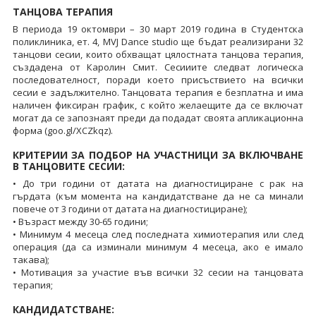
ТАНЦОВА ТЕРАПИЯ
В периода 19 октомври – 30 март 2019 година в Студентска
поликлиника, ет. 4, MVJ Dance studio ще бъдат реализирани 32
танцови сесии, които обхващат цялостната танцова терапия,
създадена от Каролин Смит. Сесииите следват логическа
последователност, поради което присъствието на всички
сесии е задължително. Танцовата терапия е безплатна и има
наличен фиксиран график, с който желаещите да се включат
могат да се запознаят преди да подадат своята апликационна
форма (goo.gl/XCZkqz).
КРИТЕРИИ ЗА ПОДБОР НА УЧАСТНИЦИ ЗА ВКЛЮЧВАНЕ
В ТАНЦОВИТЕ СЕСИИ:
• До три години от датата на диагностициране с рак на
гърдата (към момента на кандидатстване да не са минали
повече от 3 години от датата на диагностициране);
• Възраст между 30-65 години;
• Минимум 4 месеца след последната химиотерапия или след
операция (да са изминали минимум 4 месеца, ако е имало
такава);
• Мотивация за участие във всички 32 сесии на танцовата
терапия;
КАНДИДАТСТВАНЕ: