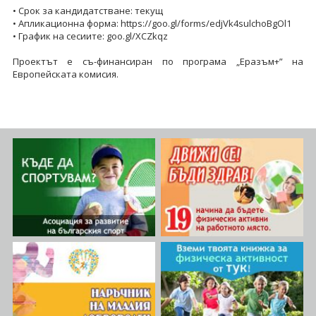
• Срок за кандидатстване: текущ
• Апликационна форма: https://goo.gl/forms/edjVk4sulchoBgOl1
• График на сесиите: goo.gl/XCZkqz
Проектът е съ-финансиран по програма „Еразъм+” на
Европейската комисия.