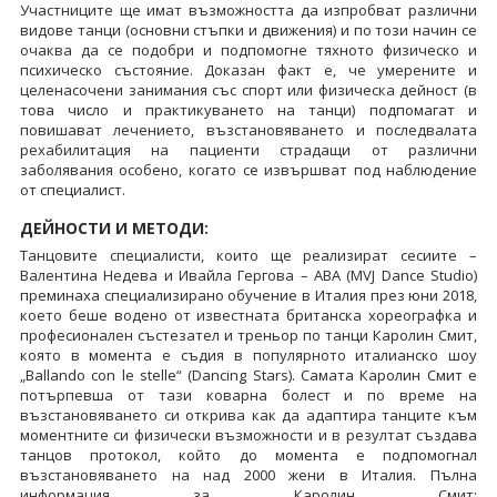
Участниците ще имат възможността да изпробват различни
видове танци (основни стъпки и движения) и по този начин се
очаква да се подобри и подпомогне тяхното физическо и
психическо състояние. Доказан факт е, че умерените и
целенасочени занимания със спорт или физическа дейност (в
това число и практикуването на танци) подпомагат и
повишават лечението, възстановяването и последвалата
рехабилитация на пациенти страдащи от различни
заболявания особено, когато се извършват под наблюдение
от специалист.
ДЕЙНОСТИ И МЕТОДИ:
Танцовите специалисти, които ще реализират сесиите –
Валентина Недева и Ивайла Гергова – АВА (MVJ Dance Studio)
преминаха специализирано обучение в Италия през юни 2018,
което беше водено от известната британска хореографка и
професионален състезател и треньор по танци Каролин Смит,
която в момента е съдия в популярното италианско шоу
„Ballando con le stelle“ (Dancing Stars). Самата Каролин Смит е
потърпевша от тази коварна болест и по време на
възстановяването си открива как да адаптира танците към
моментните си физически възможности и в резултат създава
танцов протокол, който до момента е подпомогнал
възстановяването на над 2000 жени в Италия. Пълна
информация за Каролин Смит: