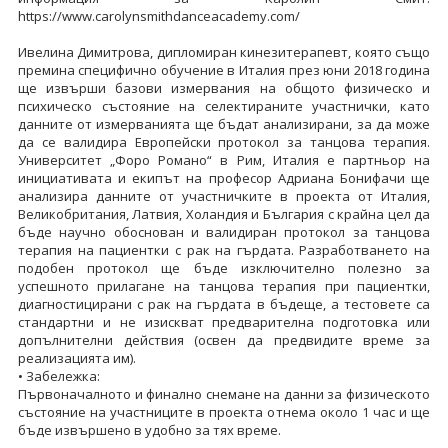
https://www.carolynsmithdanceacademy.com/
Ивелина Димитрова, дипломиран кинезитерапевт, която също
премина специфично обучение в Италия през юни 2018 година
ще извърши базови измервания на общото физическо и
психическо състояние на селектираните участнички, като
данните от измерванията ще бъдат анализирани, за да може
да се валидира Европейски протокол за танцова терапия.
Университет „Форо Романо“ в Рим, Италия е партньор на
инициативата и екипът на професор Адриана Бонифачи ще
анализира данните от участничките в проекта от Италия,
Великобритания, Латвия, Холандия и България с крайна цел да
бъде научно обоснован и валидиран протокол за танцова
терапия на пациентки с рак на гърдата. Разработването на
подобен протокол ще бъде изключително полезно за
успешното прилагане на танцова терапия при пациентки,
диагностицирани с рак на гърдата в бъдеще, а тестовете са
стандартни и не изискват предварителна подготовка или
допълнителни действия (освен да предвидите време за
реализацията им).
• Забележка:
Първоначалното и финално снемане на данни за физическото
състояние на участниците в проекта отнема около 1 час и ще
бъде извършено в удобно за тях време.