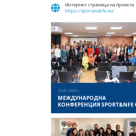
Интернет страница на проекта
https://sportandnfe.eu/
12.05.2023 г.
МЕЖДУНАРОДНА
КОНФЕРЕНЦИЯ SPORT&NFE 
ПРОВЕДЕ В СОФИЯ
На 12 май 2023, в Дом на Европа в София,
проведе международна конференция Сп
и неформално обучение, която имаше за
цел да представи интересни междунаро