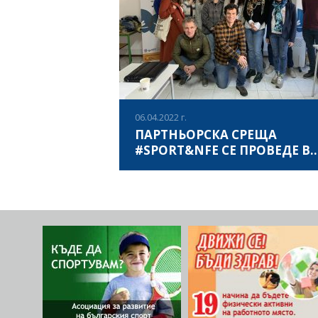
и национални практики, както и да даде
ВИЖ ПОВЕЧЕ
възможност на педагогически експерти 
обсъдят заедно със свои колеги
предизвикателствата и възможностите п
неформалното обучение.
06.04.2022 г.
ПАРТНЬОРСКА СРЕЩА
#SPORT&NFE СЕ ПРОВЕДЕ В
ГРАД МИРАНДЕЛА,
На 04.04. и 05.04.2022г. в град Мирандела,
ПОРТУГАЛИЯ
Португалия се проведе стратегическа
партньорска среща по проект #Sport an
NFE. Бяха обсъдени и планирани всички
очаквани резултати по проекта, както и
ВИЖ ПОВЕЧЕ
стратегия за разпространението им по
време и след края на проекта.