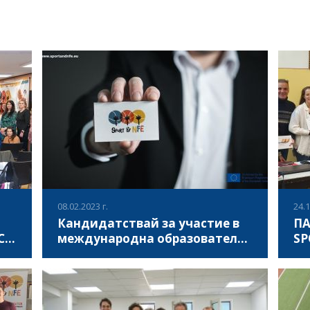
08.02.2023 г.
24.1
Кандидатствай за участие в
ПА
СЕ
международна образователна
SP
конференция
К
 се
На 12 май 2023, в Домът на Европа в София,
В п
орт
ще се проведе международна конференция
Гер
Спорт и неформално обучение, която има за
про
дни
цел да представи интересни международни
обс