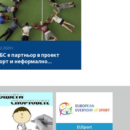
дстоящата международна конференция
ВИЖ ПОВЕЧЕ
чение и спорт, която ще се проведе в
ия през май 2023.
2.2020 г.
БС е партньор в проект
орт и неформално
разование – път за
орт и Неформално образование – път за
ществено развитие
ествено развитие“ („SPORT & NFE – A
hway to community development“) е
ект, който се стреми да открие и
одолее пречките и предизвикателствата
ВИЖ ПОВЕЧЕ
рзани със заседналият начин на живот и
 по-ниският интерес към спорта, като
трумент за подобряване на здравето и
ният достъп до спортни съоръжения в
опа, чрез насърчаване на