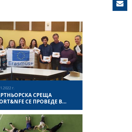
1.2022 г.
РТНЬОРСКА СРЕЩА
ORT&NFE СЕ ПРОВЕДЕ В
ЬОЛН
ериода 22-25 ноември 2022, в Кьолн,
мания се проведе партньорска среща по
ект Sport and NFE, по време на която бяха
ъдени дейностите до момента, както и