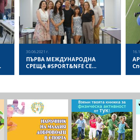
и национални практики, както и да даде
пре
ВИЖ ПОВЕЧЕ
да
възможност на педагогически експерти да
Обу
обсъдят заедно със свои колеги
Соф
ред
предизвикателствата и възможностите пред
неформалното обучение.
30.06.2021 г.
16.1
ПЪРВА МЕЖДУНАРОДНА
АР
СРЕЩА #SPORT&NFE СЕ
Сп
ПРОВЕДЕ В СОФИЯ
об
От 27 до 29 юни партньорите от 6
„Сп
об
европейски държави, България, Италия,
общ
d
Португалия, Полша, Германия, Испания, се
pat
събраха заедно в София, България, за да
про
открият началната среща за проекта „Спорт и
пре
ВИЖ ПОВЕЧЕ
неформално образование - Пътят към
свъ
развитието на общността“.
все
инс
рав
Евр