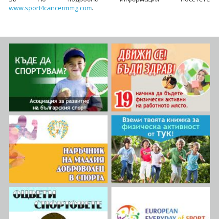
www.sport4cancermmg.com
.