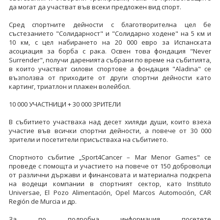
да могат да участват във всеки предложен вид спорт.
Сред спортните дейности с благотворителна цел бе
състезанието "Солидарност" и "Солидарно ходене" на 5 км и
10 км, с цел набирането на 20 000 евро за Испанската
асоциация за борба с рака. Освен това фондация "Never
Surrender", получи даренията събрани по време на събитията,
в които участват силови спортове а фондация "Aladina" се
възползва от приходите от други спортни дейности като
картинг, триатлон и плажен волейбол.
10 000 УЧАСТНИЦИ + 30 000 ЗРИТЕЛИ
В събитието участваха над десет хиляди души, които взеха
участие във всички спортни дейности, а повече от 30 000
зрители и посетители присъстваха на събитието.
Спортното събитие „Sport4Cancer – Mar Menor Games" се
проведе с помощта и участието на повече от 150 доброволци
от различни държави и финансовата и материална подкрепа
на водещи компании в спортният сектор, като Instituto
Universae, El Pozo Alimentación, Opel Marcos Automoción, CAR
Región de Murcia и др.
За по подробна информация посетете