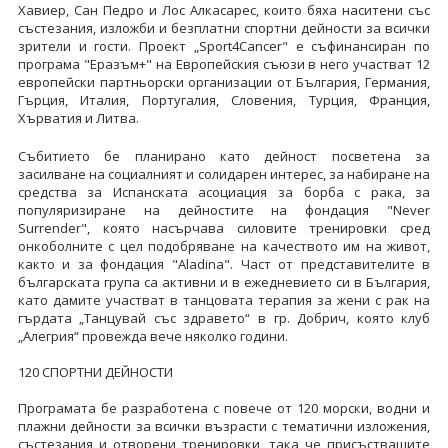
Хавиер, Сан Педро и Лос Алкасарес, които бяха наситени със
състезания, изложби и безплатни спортни дейности за всички
зрители и гости. Проект „Sport4Cancer" е съфинансиран по
програма "Еразъм+" на Европейския съюзи в него участват 12
европейски партньорски организации от България, Германия,
Гърция, Италия, Португалия, Словения, Турция, Франция,
Хърватия и Литва.
Събитието бе планирано като дейност посветена за
засилване на социалният и солидарен интерес, за набиране на
средства за Испанската асоциация за борба с рака, за
популяризиране на дейностите на фондация "Never
Surrender", която насърчава силовите тренировки сред
онкоболните с цел подобряване на качеството им на живот,
както и за фондация "Aladina". Част от представителите в
българската група са активни и в ежедневието си в България,
като дамите участват в танцовата терапия за жени с рак на
гърдата „Танцувай със здравето“ в гр. Добрич, която клуб
„Алегрия“ провежда вече няколко години.
120 СПОРТНИ ДЕЙНОСТИ
Програмата бе разработена с повече от 120 морски, водни и
плажни дейности за всички възрасти с тематични изложения,
състезания и отворени тренировки, така че присъстващите